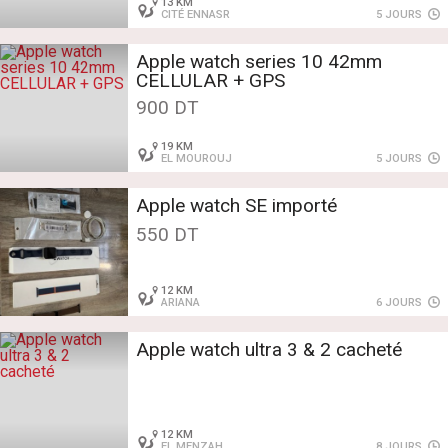
13 KM
CITÉ ENNASR
5 JOURS
Apple watch series 10 42mm
CELLULAR + GPS
900 DT
19 KM
EL MOUROUJ
5 JOURS
Apple watch SE importé
550 DT
12 KM
ARIANA
6 JOURS
Apple watch ultra 3 & 2 cacheté
12 KM
EL MENZAH
8 JOURS