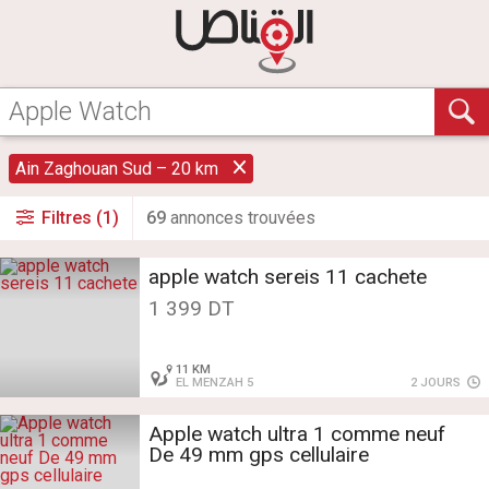
Ain Zaghouan Sud – 20 km
Filtres (1)
69
annonce
s
trouvée
s
apple watch sereis 11 cachete
1 399 DT
11 KM
EL MENZAH 5
2 JOURS
Apple watch ultra 1 comme neuf
De 49 mm gps cellulaire