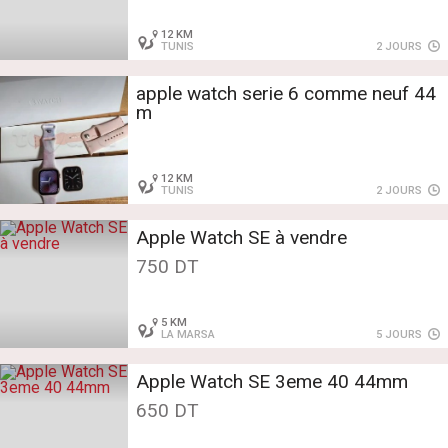
12 KM
TUNIS
2 JOURS
apple watch serie 6 comme neuf 44
m
12 KM
TUNIS
2 JOURS
Apple Watch SE à vendre
750 DT
5 KM
LA MARSA
5 JOURS
Apple Watch SE 3eme 40 44mm
650 DT