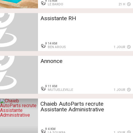
15 KM
LE BARDO
21 H
Assistante RH
14 KM
BEN AROUS
1 JOUR
Annonce
11 KM
MUTUELLEVILLE
1 JOUR
Chaieb AutoParts recrute
Assistante Administrative
4 KM
LA SOUKRA
1 JOUR