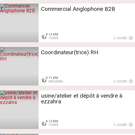
Commercial Anglophone B2B
12 KM
TUNIS
2 JOURS
Coordinateur(trice) RH
11 KM
MÉGRINE
2 JOURS
usine/atelier et dépôt à vendre à
ezzahra
12 KM
TUNIS
2 JOURS