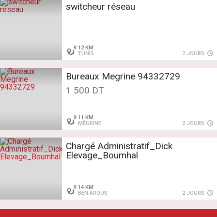
switcheur réseau
12 KM
TUNIS
2 JOURS
Bureaux Megrine 94332729
1 500 DT
11 KM
MÉGRINE
2 JOURS
Chargé Administratif_Dick
Elevage_Boumhal
14 KM
BEN AROUS
2 JOURS