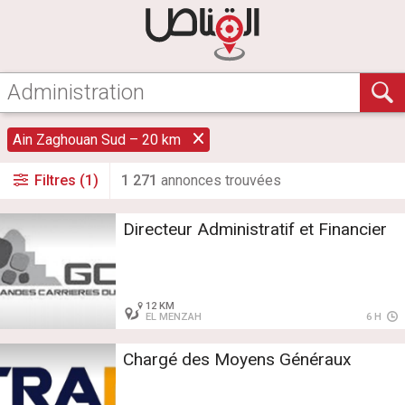
Ain Zaghouan Sud – 20 km
Filtres (1)
1 271
annonce
s
trouvée
s
Directeur Administratif et Financier
12 KM
EL MENZAH
6 H
Chargé des Moyens Généraux