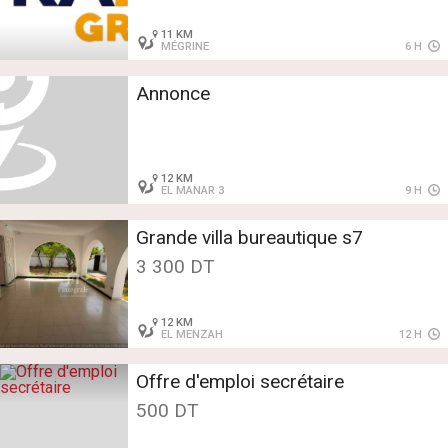
11 KM
MÉGRINE
6 H
Annonce
12 KM
EL MANAR 3
9 H
Grande villa bureautique s7
3 300 DT
12 KM
EL MENZAH
12 H
Offre d'emploi secrétaire
500 DT