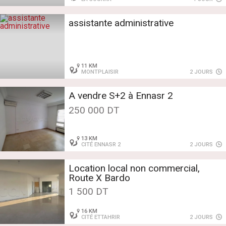
assistante administrative
11 KM
MONTPLAISIR
2 JOURS
A vendre S+2 à Ennasr 2
250 000 DT
13 KM
CITÉ ENNASR 2
2 JOURS
Location local non commercial,
Route X Bardo
1 500 DT
16 KM
CITÉ ETTAHRIR
2 JOURS