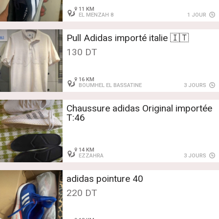
11 KM
EL MENZAH 8
1 JOUR
Pull Adidas importé italie 🇮🇹
130 DT
16 KM
BOUMHEL EL BASSATINE
3 JOURS
Chaussure adidas Original importée
T:46
14 KM
EZZAHRA
3 JOURS
adidas pointure 40
220 DT