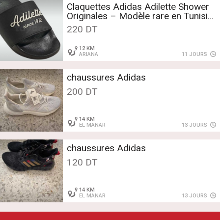
Claquettes Adidas Adilette Shower
Originales – Modèle rare en Tunisie
– Neuves
220 DT
12 KM
ARIANA
11 JOURS
chaussures Adidas
200 DT
14 KM
EL MANAR
13 JOURS
chaussures Adidas
120 DT
14 KM
EL MANAR
13 JOURS