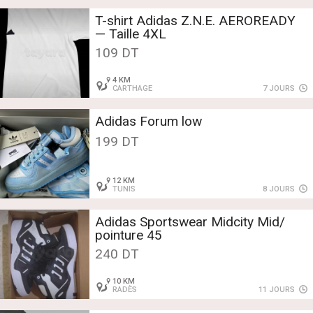
T-shirt Adidas Z.N.E. AEROREADY
— Taille 4XL
109 DT
4 KM
CARTHAGE
7 JOURS
Adidas Forum low
199 DT
12 KM
TUNIS
8 JOURS
Adidas Sportswear Midcity Mid/
pointure 45
240 DT
10 KM
RADÈS
11 JOURS