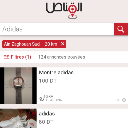
Ain Zaghouan Sud – 20 km
Filtres (1)
124
annonce
s
trouvée
s
Montre adidas
100 DT
3 KM
EL AOUINA
9 H
adidas
80 DT