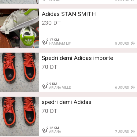
Adidas STAN SMITH
230 DT
17 KM
HAMMAM LIF
5 JOURS
Spedri demi Adidas importe
70 DT
9 KM
ARIANA VILLE
6 JOURS
spedri demi Adidas
70 DT
12 KM
ARIANA
7 JOURS