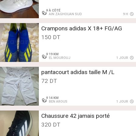
À CÔTÉ
AIN ZAGHOUAN SUD
9 H
Crampons adidas X 18+ FG/AG
150 DT
19 KM
EL MOUROUJ
1 JOUR
pantacourt adidas taille M /L
72 DT
14 KM
BEN AROUS
1 JOUR
Chaussure 42 jamais porté
320 DT