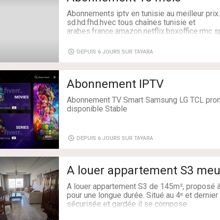
Abonnements iptv en tunisie au meilleur pri
sd.hd.fhd.hvec tous chaînes tunisie et
arabes.france.amazon.netflix.boxoffice.rmc s
Livraison: Oui
DEPUIS 6 JOURS SUR TAYARA
Abonnement IPTV
Abonnement TV Smart Samsung LG TCL prom
disponible Stable
Livraison: Oui
DEPUIS 6 JOURS SUR TAYARA
A louer appartement S3 meu
A louer appartement S3 de 145m², proposé à 
pour une longue durée. Situé au 4ᵉ et dernie
sécurisée et gardée il se compose
Partie jour