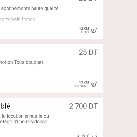
x. abonnements haute qualité
ports.bein france.
12 KM
TUNIS
25 DT
otion Tous bouquet
13 KM
EL MANAR 2
blé
2 700 DT
la location annuelle ou
r étage d'une résidence
À CÔTÉ