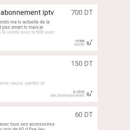
rnationales pour suivre vo
s …etc. )
t abonnement iptv
700 DT
udié plus que raisonnable!
tous les appareils ANDROI
vends ma tv actuelle de la
t pas smart tv mais je
je le vends avec la télé avec
lé comme neuve très bien
10 KM
bre.
RADÈS
150 DT
rne, neuve, gardée et
À CÔTÉ
AIN ZAGHOUAN NORD
eur.
, meubles) prête à l’emploi.
60 DT
 avec tous ses accessoires
prix de 60 d fixe lieu