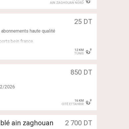
, entièrement meublé.
AIN ZAGHOUAN NORD
25 DT
ement IPTV qui peut se
x. abonnements haute qualité
ports.bein france.
12 KM
TUNIS
850 DT
r
12/2026
16 KM
CITÉ ETTAHRIR
blé ain zaghouan
2 700 DT