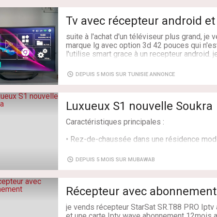
dessus ainsi que plus que 6000 chaines inte
s évènements préférés ( matchs , programme
Tv avec récepteur android e
On vous propose tout ce contenu a un prix ét
Notre abonnement iptv est compatible pour 
suite à l'achat d'un téléviseur plus grand, je 
D
marque lg avec option 3d 42 pouces qui n'es
l'utilise smart grace à un recepteur android. 
Etat: Neuf
aussi un abonnement iptv encore valable. té
type: Image
entretenue. idéale pour un salon ou une cham
DEPUIS 5 MOIS SUR TUNISIE ANNONCE
qualité d'image exceptionnelle.
prix : 700d
premier arrivé, premier servi !
Luxueux S1 nouvelle Soukra
Adresse: avenue habib bourguiba rades
Caractéristiques principales :
• Rez-de-chaussée dans une résidence mode
sécurisée (gardien et accès contrôlé).
DEPUIS 5 MOIS SUR MUBAWAB
• Salon spacieux avec balcon ou accès extéri
• Cuisine aménagée et équipée (plaque, hotte
Récepteur avec abonnement
• Machine à laver incluse dans l’appartement.
je vends récepteur StarSat SR.T88 PRO Iptv
et une carte Iptv wave abonnement 12mois au 