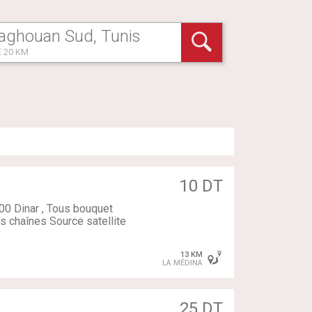
 20 KM
10 DT
0 Dinar , Tous bouquet
s chaînes Source satellite
13 KM
LA MÉDINA
25 DT