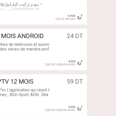
ب –
res, 2 Salles de bains
13 KM
SIDI EL BÉCHIR
 MOIS ANDROID
24 DT
nes de télévision et suivre
des séries de manière prof
 ORCA PRO PLUS.
tc.).
8 KM
 mail ou WhatsApp une fois
CENTRE URBAIN NORD
TV 12 MOIS
59 DT
o L’application qui réunit t
eSService informatique
sney , BEin Sport, ADN , Sha
ts qui vont vous couter un
8 KM
vez besoin.
CENTRE URBAIN NORD
 des applications citées au