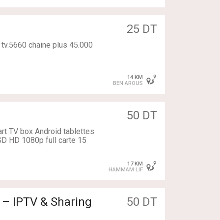
les de bains
25 DT
oir.
 tv.5660 chaine plus 45.000
14 KM
BEN AROUS
50 DT
t TV box Android tablettes
SD HD 1080p full carte 15
17 KM
HAMMAM LIF
e visite merci de nous
e – IPTV & Sharing
50 DT