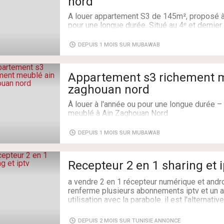
nord
A louer appartement S3 de 145m², proposé à 
pour une longue durée. Situé au 4ᵉ et dernie
sécurisée, gardée il se compose
Partie jour
DEPUIS 1 MOIS SUR MUBAWAB
Un vaste salon lumineux avec salle à mange
goût.
Une cuisine entièrement équipée avec séchoi
Appartement s3 richement m
Salle de douche.
zaghouan nord
la partie nuit :
Un séjour aménagé avec télévision et abonn
À louer à l'année ou pour une longue durée 
transformer en une chambre a coucher.
meublé à Ain Zaghouan Nord
Deux chambres entièrement meublées.
Une salles de bain commune
Occupant le 4ᵉ et dernier étage d'une résiden
DEPUIS 1 MOIS SUR MUBAWAB
sécurisée, gardée et équipée d'un ascenseur
Équipements :
Climatisation en split.
Il se compose de :
Chauffage central.
Recepteur 2 en 1 sharing et i
Visiophone
* Un spacieux salon avec salle à manger, l
Une places de parking au sous-sol.
a vendre 2 en 1 récepteur numérique et andr
meublé.
Un cellier au sous-sol.
renferme plusieurs abonnements iptv et un 
utilisation avec la parabole. il est l'alternati
* Un séjour aménagé avec télévision et abo
Type de bien: Appartement
entres autres tous les matchs de cette cou
Etat: Bon état / habitable
* Deux chambres à coucher entièrement meu
DEPUIS 2 MOIS SUR TUNISIE ANNONCE
Années: 5-10 ans