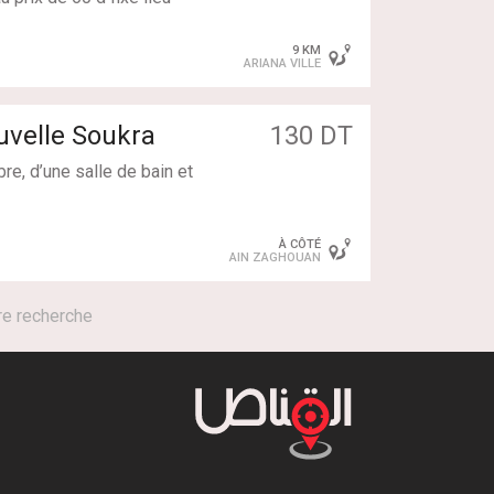
onfort optimal toute l’année.
-sol.
9 KM
ARIANA VILLE
us.
uvelle Soukra
130 DT
e, d’une salle de bain et
 récente et nouvellement
À CÔTÉ
AIN ZAGHOUAN
re recherche
le de bain, 2 nuits min.