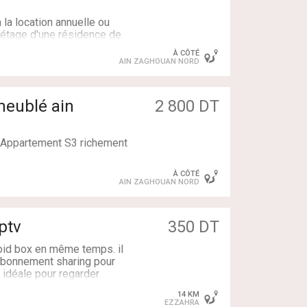
la location annuelle ou
r étage d'une résidence de
À CÔTÉ
AIN ZAGHOUAN NORD
r, entièrement meublé avec
r.
eublé ain
2 800 DT
ement IPTV qui peut se
– Appartement S3 richement
À CÔTÉ
ce de très haut standing,
AIN ZAGHOUAN NORD
.
ptv
350 DT
umineux et élégamment
oid box en même temps. il
abonnement sharing pour
ve idéale pour regarder
nnement IPTV.
pe du monde sans problème.
14 KM
blées.
EZZAHRA