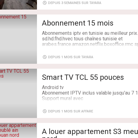
Un vaste salon lumineux avec salle à manger
DEPUIS 3 SEMAINES SUR TAYARA
Une cuisine équipée
Salle de douche.
la partie nuit :
Abonnement 15 mois
Un séjour aménagé avec télévision et abonn
transformer en une chambre a coucher.
Abonnements iptv en tunisie au meilleur pri
Deux chambres entièrement meublées.
sd.hd.fhd.hvec tous chaînes tunisie et
Une salles de bain commune
arabes.france.amazon.netflix.boxoffice.rmc s
Équipements :
Livraison: Oui
Climatisation en split.
DEPUIS 1 MOIS SUR TAYARA
Chauffage central.
Une places de parking au sous-sol.
Un cellier.
Smart TV TCL 55 pouces
Pour plus d'information veuillez me contacte
Android tv
Type de transaction: À Louer
Abonnement IPTV inclus valable jusqu'au 7 
Superficie: 145 m²
Support mural avec
Salles de bains: 2
Chambres: 3
DEPUIS 1 MOIS SUR AFFARE
A louer appartement S3 meu