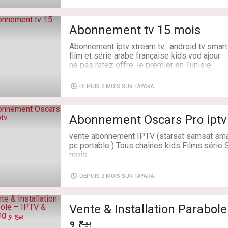
Étage du bien: 4ème
* Deux salles de bain équipées.
Type du sol: Marbre
Caractéristiques: 145 m², 3 Chambres, 2 Sal
Abonnement tv 15 mois
* Une cuisine entièrement équipée avec séch
Abonnement iptv xtream tv . android tv smart
* Un balcon.
film et série arabe française kids vod ajour
ne pas ratez offre .le premier en Tunisie
L'appartement est également équipé de :
Livraison: Oui
DEPUIS 2 MOIS SUR TAYARA
* Climatisation en split.
* Chauffage central.
Abonnement Oscars Pro iptv
* Visiophone (interphone avec caméra).
vente abonnement IPTV (starsat samsat smar
* 2 Places de parking au sous-sol.
pc portable ) Tous chaînes kids Films série 
mois
* Cellier au sous-sol.
Livraison: Oui
DEPUIS 2 MOIS SUR TAYARA
Loyer : 2 800 DT/mois
Pour plus d'informations ou pour planifier un
Vente & Installation Parabol
appeler au 27 653 947
بيع و
Type de bien: Appartement