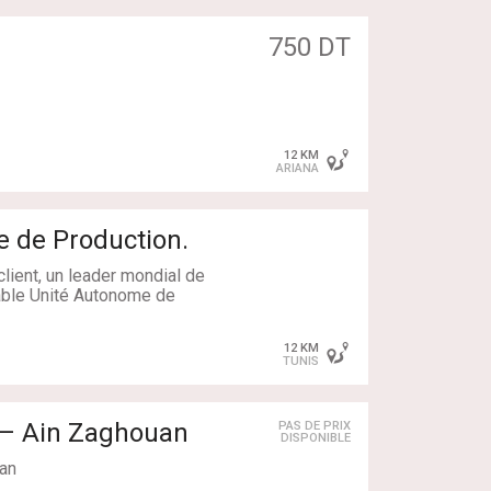
750 DT
our optimiser la productivité
e jaffel ect... couple
12 KM
ARIANA
t des procédures
 de Production.
lient, un leader mondial de
, ISO 14001 et ISO 45001.
sable Unité Autonome de
on
12 KM
TUNIS
anique ou agroalimentaire.
duction ou équivalent
 – Ain Zaghouan
PAS DE PRIX
DISPONIBLE
 en milieu industriel
 Responsable de
uan