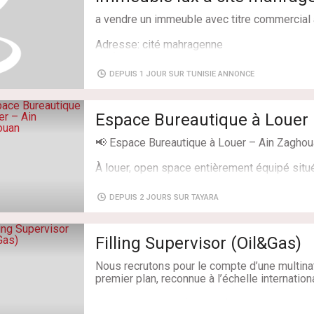
composant d'un salon une ce chambre à couc
a vendre un immeuble avec titre commercial 
équipée avec tous les ustensiles de cuisine,
machine à laver climatiseur chauffage chauf
Adresse: cité mahragenne
satellite tv lcd four wifi chaines françaises …
Surface: 2 000 m²
Peut convenir à 4 personnes
Propreté et hygiène garanties
DEPUIS 1 JOUR SUR TUNISIE ANNONCE
loyer à partir de 90 dinars par nuit
Pour plus d'information merci de contacter 
Fb : https://www.facebook.com/locationapp
Espace Bureautique à Louer
📢 Espace Bureautique à Louer – Ain Zagho
Type de transaction: À Louer
À louer, open space entièrement équipé situ
Superficie: 70 m²
proximité du showroom Hyundai.
Salles de bains: 1
DEPUIS 2 JOURS SUR TAYARA
Chambres: 1
✅ Grande table de travail pouvant accueillir 
✅ Climatisation
Filling Supervisor (Oil&Gas)
✅ Internet haut débit
Nous recrutons pour le compte d’une multinat
premier plan, reconnue à l’échelle internation
✅ 2 toilettes
Filling Supervisor (Oil&Gas)
✅ Espace confortable et lumineux