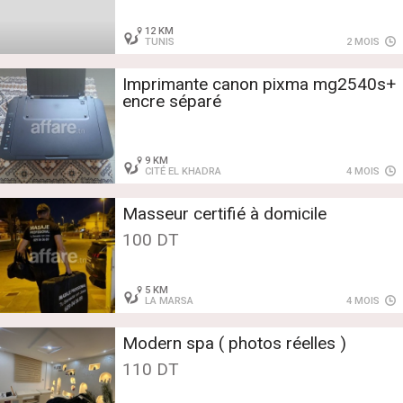
12 KM
TUNIS
2 MOIS
Imprimante canon pixma mg2540s+
encre séparé
9 KM
CITÉ EL KHADRA
4 MOIS
Masseur certifié à domicile
100 DT
5 KM
LA MARSA
4 MOIS
Modern spa ( photos réelles )
110 DT