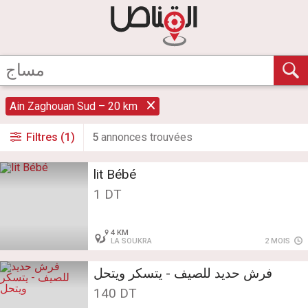
Ain Zaghouan Sud – 20 km
Filtres (1)
5
annonce
s
trouvée
s
lit Bébé
1 DT
4 KM
LA SOUKRA
2 MOIS
فرش حديد للصيف - يتسكر ويتحل
140 DT