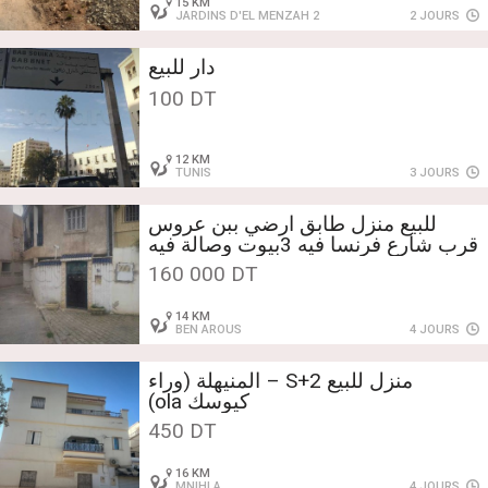
15 KM
JARDINS D'EL MENZAH 2
2 JOURS
دار للبيع
100 DT
12 KM
TUNIS
3 JOURS
للبيع منزل طابق ارضي ببن عروس
قرب شارع فرنسا فيه 3بيوت وصالة فيه
فراندا من الامام ومنشر من الخلف ب
160 000 DT
160 مليون للاتصال 20540094
/98540094
14 KM
BEN AROUS
4 JOURS
منزل للبيع S+2 – المنيهلة (وراء
كيوسك ola)
450 DT
16 KM
MNIHLA
4 JOURS