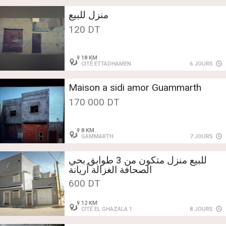
منزل للبيع
120 DT
18 KM
CITÉ ETTADHAMEN
6 JOURS
Maison a sidi amor Guammarth
170 000 DT
8 KM
GAMMARTH
7 JOURS
للبيع منزل متكون من 3 طوابق بحي
الصحافة الغزالة أريانة
600 DT
12 KM
CITÉ EL GHAZALA 1
8 JOURS