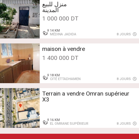
الجديدة 3بن عروس
1 000 000 DT
14 KM
MÉDINA JADIDA
8 JOURS
maison à vendre
1 400 000 DT
18 KM
CITÉ ETTADHAMEN
8 JOURS
Terrain a vendre Omran supérieur
X3
16 KM
EL OMRANE SUPÉRIEUR
8 JOURS