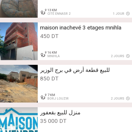
13 KM
CITÉ ENNASR 2
1 JOUR
maison inachevé 3 etages mnihla
450 DT
16 KM
MNIHLA
2 JOURS
للبيع قطعة أرض في برج الوزير
850 DT
7 KM
BORJ LOUZIR
2 JOURS
منزل للبيع بقعفور
35 000 DT