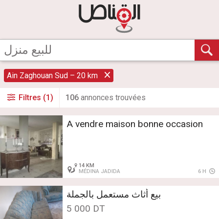
Ain Zaghouan Sud – 20 km
Filtres (1)
106
annonce
s
trouvée
s
A vendre maison bonne occasion
14 KM
MÉDINA JADIDA
6 H
بيع أثاث مستعمل بالجملة
5 000 DT