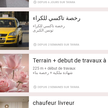
Kilométrage: 90000
DEPUIS 6 JOURS SUR TAYARA
Boîte de vitesse: Manuelle
model: R4
Type transaction: A Vendre
رخصة تاكسي للكراء
Année: 2010
DEPUIS 2 SEMAINES SUR TAYARA
Terrain + debut de travaux à
225 m + début de travaux
شهادة ملكية + رخصة بناء
DEPUIS 2 SEMAINES SUR TAYARA
chaufeur livreur