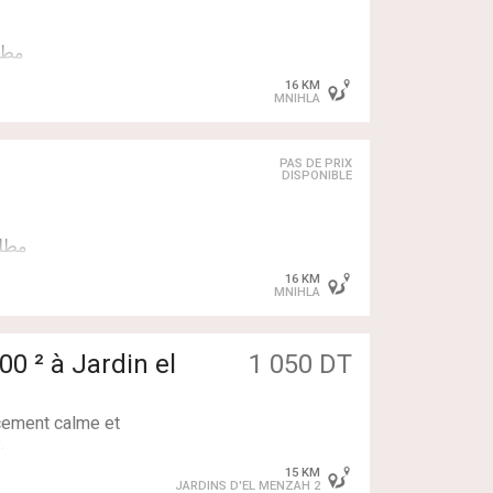
16 KM
MNIHLA
PAS DE PRIX
DISPONIBLE
16 KM
MNIHLA
din el
1 050 DT
acement calme et
.
itié du lot
15 KM
JARDINS D'EL MENZAH 2