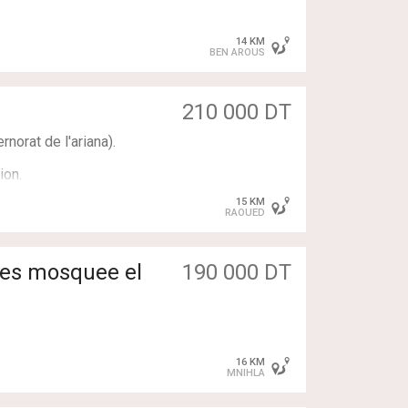
14 KM
BEN AROUS
210 000 DT
norat de l'ariana).
ion.
15 KM
RAOUED
nomisez du temps et de
190 000 DT
u par whatsapp) pour
r une visite :
16 KM
MNIHLA
sidentiel très calme,
édiate de la mosquée el
a)