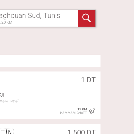
 20 KM
1 DT
19 KM
HAMMAM CHATT
 L vend complet ou moteur 🇹🇳
1 500 DT