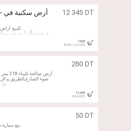
أر
12 345 DT
فرصة تملّك أرض في موق،
7 KM
BORJ LOUZIR
كل قطعة تملك شهادة ملكي
280 DT
أرض صال
ضوء الشارع,الطريق و الز
طريق روا.
15 KM
RAOUED
8 278 / 20 347 888 Voir
50 DT