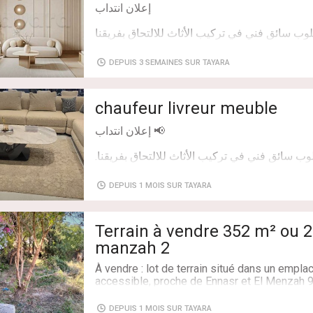
Chambres: 6
DEPUIS 3 SEMAINES SUR TAYARA
chaufeur livreur meuble
DEPUIS 1 MOIS SUR TAYARA
Terrain à vendre 352 m² ou 200 ² à Jar
manzah 2
À vendre : lot de terrain situé dans un empl
accessible, proche de Ennasr et El Menzah 9
-Terrain à vendre 352 m² – Vente totale ou mo
- Prix : 1050 DT / m²
DEPUIS 1 MOIS SUR TAYARA