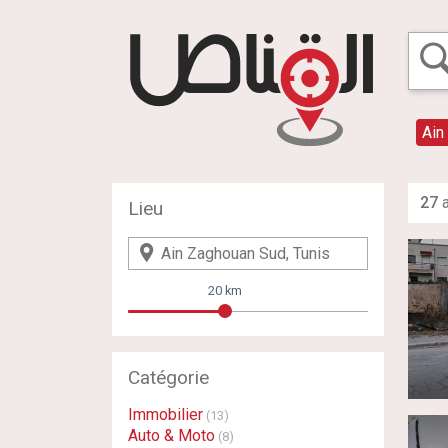
Ain
27
a
Lieu
20 km
Catégorie
Immobilier
(13)
Auto & Moto
(8)