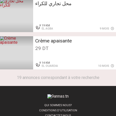
محل تجاري للكراء
19 KM
EL AGBA
9 MOIS
Crème apaisante
29 DT
14 KM
EL OUARDIA
10 MOIS
19 annonces correspondant à votre recherche
QUI SOMMES NOUS?
CONDITIONS D'UTILISATION
CONTACTEZ-NOUS