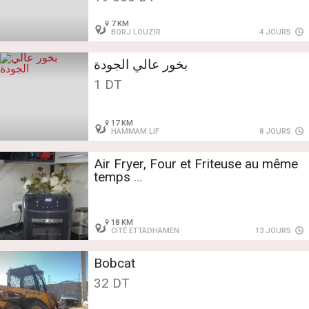
7 KM
BORJ LOUZIR
4 JOURS
بخور عالي الجودة
1 DT
17 KM
HAMMAM LIF
8 JOURS
Air Fryer, Four et Friteuse au même
temps
12L Importé d'Allemagne - NEUF la
marque ,LLIVEKIT
18 KM
CITÉ ETTADHAMEN
13 JOURS
Bobcat
32 DT