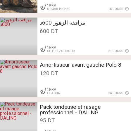
19 KM
DOUAR HICHER
15 JOURS
مرافقة الزهور 600د
600 DT
16 KM
CITÉ EZZOUHOUR
21 JOURS
Amortisseur avant gauche Polo 8
120 DT
19 KM
EL AGBA
24 JOURS
Pack tondeuse et rasage
professionnel - DALING
95 DT