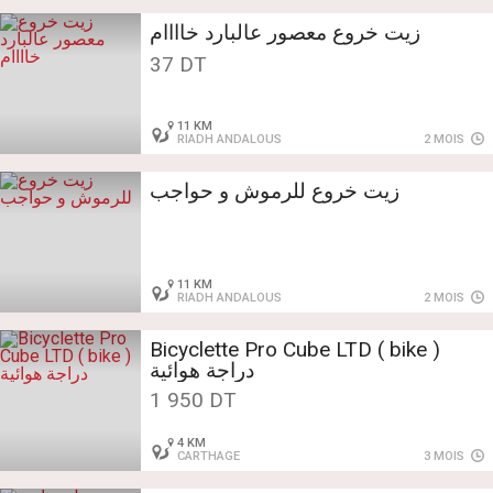
زيت خروع معصور عالبارد خاااام
37 DT
11 KM
RIADH ANDALOUS
2 MOIS
زيت خروع للرموش و حواجب
11 KM
RIADH ANDALOUS
2 MOIS
Bicyclette Pro Cube LTD ( bike )
دراجة هوائية
1 950 DT
4 KM
CARTHAGE
3 MOIS