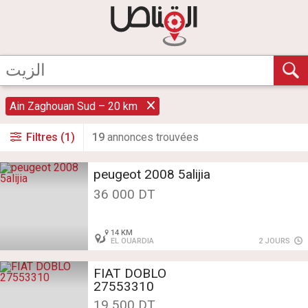
Ain Zaghouan Sud – 20 km
Filtres (1)
19
annonce
s
trouvée
s
peugeot 2008 5alijia
36 000 DT
14 KM
EL OUARDIA
2 JOURS
FIAT DOBLO
27553310
19 500 DT