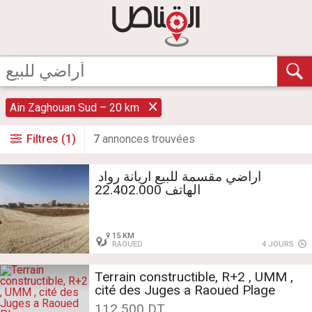
Ain Zaghouan Sud – 20 km
Filtres (1)
7
annonce
s
trouvée
s
الهاتف 22.402.000
15 KM
RAOUED
4 JOURS
Terrain constructible, R+2 , UMM ,
cité des Juges a Raoued Plage
112 500 DT