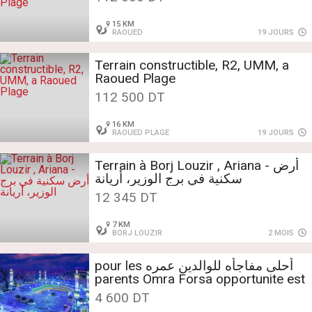
15 KM
RAOUED
19 JOURS
Terrain constructible, R2, UMM, a
Raoued Plage
112 500 DT
16 KM
RAOUED PLAGE
19 JOURS
Terrain à Borj Louzir , Ariana - أرض
سكنية في برج الوزير، أريانة
12 345 DT
7 KM
BORJ LOUZIR
2 MOIS
أحلى مفاجأه للوالدين عمره pour les
parents Omra Forsa opportunite est
plus mieux que d'avoir appartement
4 600 DT
haut standing bien equipe avec