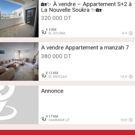
🏡✨ À vendre – Appartement S+2 à
La Nouvelle Soukra ✨🏡
320 000 DT
3 KM
EL AOUINA
4 H
A vendre Appartement a manzah 7
380 000 DT
12 KM
EL MENZAH
12 H
Annonce
17 KM
HAMMAM LIF
13 H