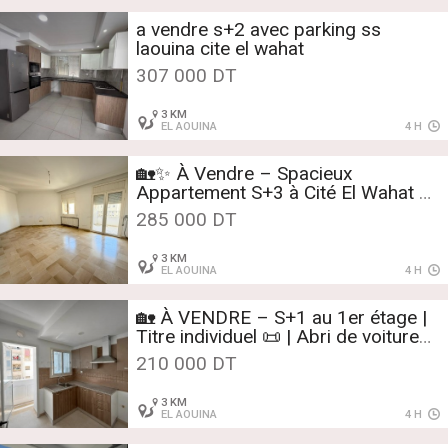
a vendre s+2 avec parking ss
laouina cite el wahat
307 000 DT
3 KM
EL AOUINA
4 H
🏡✨ À Vendre – Spacieux
Appartement S+3 à Cité El Wahat ✨
🏡
285 000 DT
3 KM
EL AOUINA
4 H
🏡 À VENDRE – S+1 au 1er étage |
Titre individuel 📜 | Abri de voiture
🚗 | Aïn Zaghouan
210 000 DT
3 KM
EL AOUINA
4 H