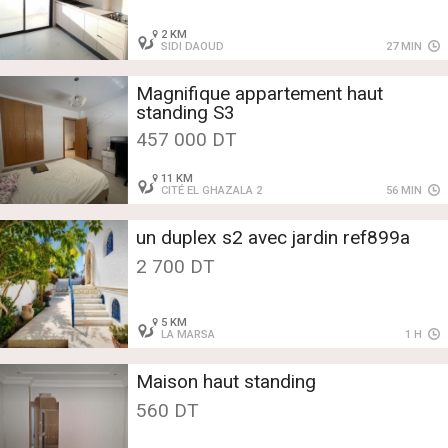
2 KM
SIDI DAOUD
27 MIN
Magnifique appartement haut
standing S3
457 000 DT
11 KM
CITÉ EL GHAZALA 2
56 MIN
un duplex s2 avec jardin ref899a
2 700 DT
5 KM
LA MARSA
1 H
Maison haut standing
560 DT