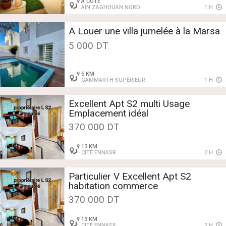
À CÔTÉ
AIN ZAGHOUAN NORD
1 H
A Louer une villa jumelée à la Marsa
5 000 DT
5 KM
GAMMARTH SUPÉRIEUR
1 H
Excellent Apt S2 multi Usage
Emplacement idéal
370 000 DT
13 KM
CITÉ ENNASR
2 H
Particulier V Excellent Apt S2
habitation commerce
370 000 DT
13 KM
CITÉ ENNASR
2 H