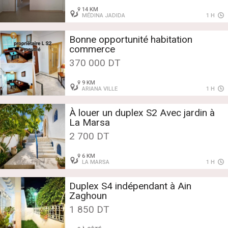
14 KM
MÉDINA JADIDA
1 H
Bonne opportunité habitation
commerce
370 000 DT
9 KM
ARIANA VILLE
1 H
À louer un duplex S2 Avec jardin à
La Marsa
2 700 DT
6 KM
LA MARSA
1 H
Duplex S4 indépendant à Ain
Zaghoun
1 850 DT