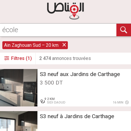
Ain Zaghouan Sud – 20 km
Filtres (1)
2 474
annonce
s
trouvée
s
S3 neuf aux Jardins de Carthage
3 500 DT
2 KM
SIDI DAOUD
16 MIN
S3 neuf à Jardins de Carthage