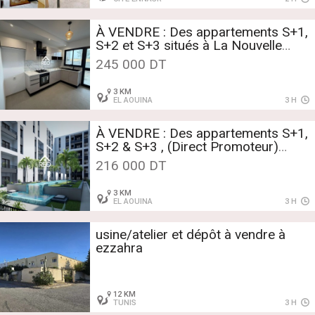
À VENDRE : Des appartements S+1,
S+2 et S+3 situés à La Nouvelle
Soukra ( Direct promoteur )
245 000 DT
3 KM
EL AOUINA
3 H
À VENDRE : Des appartements S+1,
S+2 & S+3 , (Direct Promoteur)
situé à Cité Wahat.
216 000 DT
3 KM
EL AOUINA
3 H
usine/atelier et dépôt à vendre à
ezzahra
12 KM
TUNIS
3 H