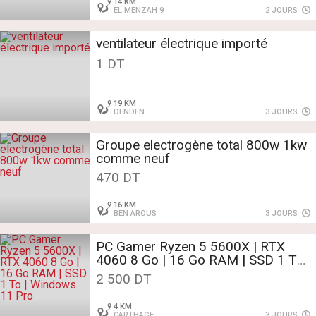
14 KM
EL MENZAH 9
2 JOURS
ventilateur électrique importé
1 DT
19 KM
DENDEN
3 JOURS
Groupe electrogène total 800w 1kw
comme neuf
470 DT
16 KM
BEN AROUS
3 JOURS
PC Gamer Ryzen 5 5600X | RTX
4060 8 Go | 16 Go RAM | SSD 1 To
| Windows 11 Pro
2 500 DT
4 KM
CARTHAGE
3 JOURS