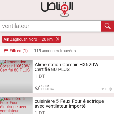
Ain Zaghouan Nord – 20 km
Filtres (1)
119
annonce
s
trouvée
s
Alimentation Corsair HX620W
Certifié 80 PLUS
1 DT
15 KM
EZZAHRA
11 H
cuisinière 5 Feux Four électrique
avec ventilateur importé
1 DT