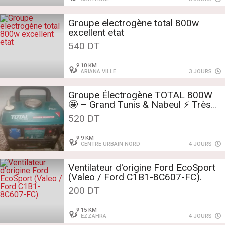
Groupe electrogène total 800w
excellent etat
540 DT
10 KM
ARIANA VILLE
3 JOURS
Groupe Électrogène TOTAL 800W
🤩 – Grand Tunis & Nabeul ⚡ Très
Peu Servi
520 DT
9 KM
CENTRE URBAIN NORD
4 JOURS
Ventilateur d'origine Ford EcoSport
(Valeo / Ford C1B1-8C607-FC).
200 DT
15 KM
EZZAHRA
4 JOURS