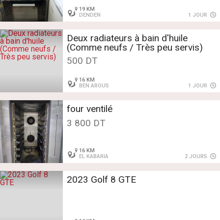
19 KM
DENDEN
1 JOUR
Deux radiateurs à bain d'huile
(Comme neufs / Très peu servis)
500 DT
16 KM
BEN AROUS
1 JOUR
four ventilé
3 800 DT
16 KM
EL KABARIA
2 JOURS
2023 Golf 8 GTE