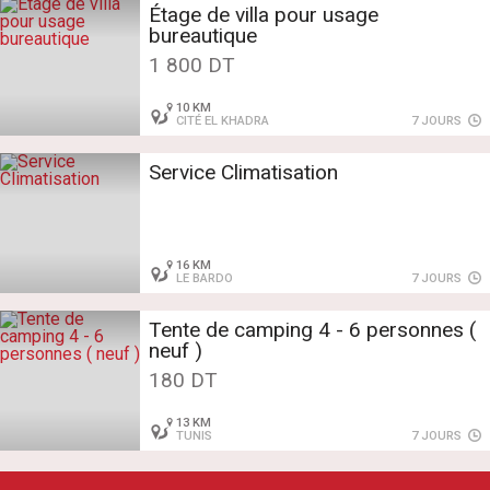
Étage de villa pour usage
bureautique
1 800 DT
10 KM
CITÉ EL KHADRA
7 JOURS
Service Climatisation
16 KM
LE BARDO
7 JOURS
Tente de camping 4 - 6 personnes (
neuf )
180 DT
13 KM
TUNIS
7 JOURS