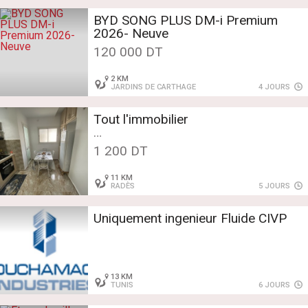
BYD SONG PLUS DM-i Premium
2026- Neuve
120 000 DT
2 KM
JARDINS DE CARTHAGE
4 JOURS
Tout l'immobilier
Location - Appartement - Ben
1 200 DT
Arous
Appartement moderne à Radès –
11 KM
Wi-Fi, climatisation et chauffage
RADÈS
5 JOURS
central
Appartement moderne à Radès –
Uniquement ingenieur Fluide CIVP
Wi-Fi, climatisation et chauffage
13 KM
TUNIS
6 JOURS