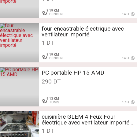
19 KM
DENDEN
14 H
four encastrable électrique avec
ventilateur importé
1 DT
19 KM
DENDEN
14 H
PC portable HP 15 AMD
290 DT
13 KM
TUNIS
17 H
cuisinière GLEM 4 Feux Four
électrique avec ventilateur importé
état comme neuf
1 DT