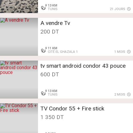
13 KM
TUNIS
21 JOURS
A vendre Tv
200 DT
11 KM
CITÉ EL GHAZALA 1
1 MOIS
tv smart android condor 43 pouce
600 DT
13 KM
TUNIS
2 MOIS
TV Condor 55 + Fire stick
1 350 DT