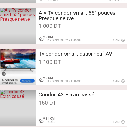
A v Tv condor smart 55" pouces.
Presque neuve
1 000 DT
2 KM
JARDINS DE CARTHAGE
1 AN
Tv condor smart quasi neuf AV
1 100 DT
2 KM
JARDINS DE CARTHAGE
1 AN
Condor 43 Écran cassé
150 DT
11 KM
RADÈS
1 AN