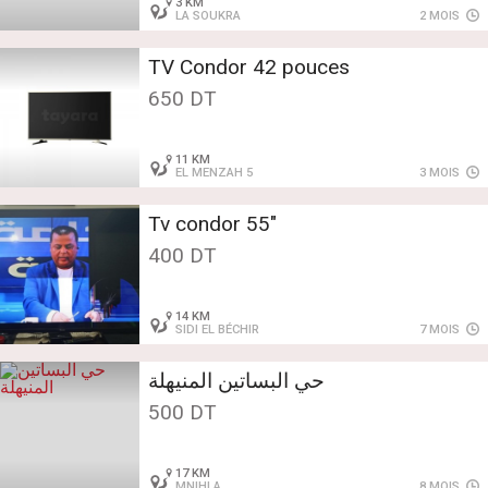
3 KM
LA SOUKRA
2 MOIS
TV Condor 42 pouces
650 DT
11 KM
EL MENZAH 5
3 MOIS
Tv condor 55"
400 DT
14 KM
SIDI EL BÉCHIR
7 MOIS
حي البساتين المنيهلة
500 DT
17 KM
MNIHLA
8 MOIS