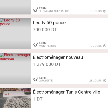
17 KM
EL OMRANE SUPÉRIEUR
8 JOURS
Led tv 50 pouce
700 000 DT
14 KM
MONTFLEURY
12 JOURS
Électroménager nouveau
1 279 000 DT
12 KM
LAFAYETTE
21 JOURS
Électroménager Tunis Centre ville
1 DT