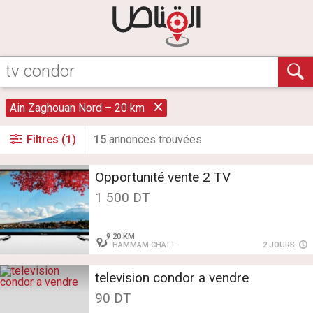
Ain Zaghouan Nord – 20 km
Filtres (1)
15
annonce
s
trouvée
s
Opportunité vente 2 TV
1 500 DT
20 KM
HAMMAM CHATT
2 JOURS
television condor a vendre
90 DT