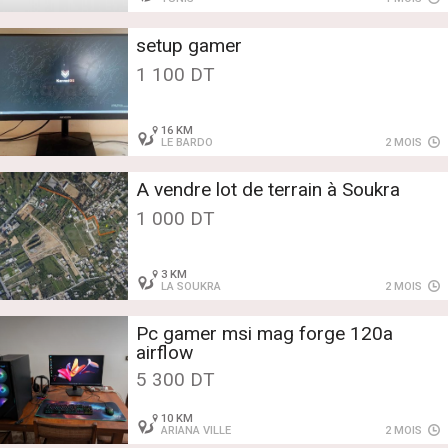
setup gamer
1 100 DT
16 KM
LE BARDO
2 MOIS
A vendre lot de terrain à Soukra
1 000 DT
3 KM
LA SOUKRA
2 MOIS
Pc gamer msi mag forge 120a
airflow
5 300 DT
10 KM
ARIANA VILLE
2 MOIS