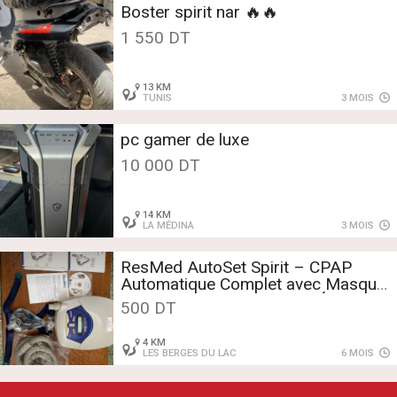
Boster spirit nar 🔥🔥
1 550 DT
13 KM
TUNIS
3 MOIS
pc gamer de luxe
10 000 DT
14 KM
LA MÉDINA
3 MOIS
ResMed AutoSet Spirit – CPAP
Automatique Complet avec Masque
Mirage Quattro | Excellent État
500 DT
4 KM
LES BERGES DU LAC
6 MOIS