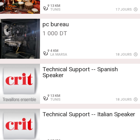
13 KM
TUNIS
17 JOURS
pc bureau
1 000 DT
4 KM
LA MARSA
18 JOURS
Technical Support -- Spanish
Speaker
13 KM
TUNIS
18 JOURS
Technical Support -- Italian Speaker