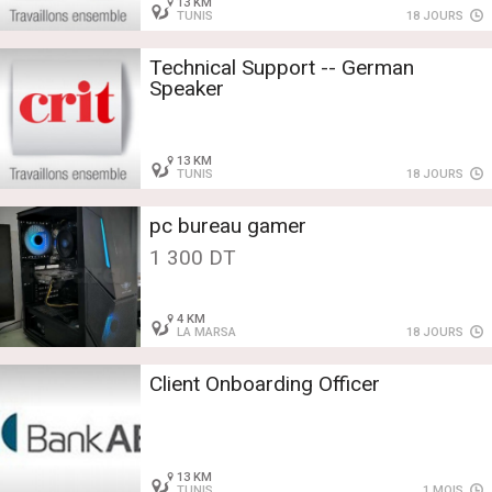
13 KM
TUNIS
18 JOURS
Technical Support -- German
Speaker
13 KM
TUNIS
18 JOURS
pc bureau gamer
1 300 DT
4 KM
LA MARSA
18 JOURS
Client Onboarding Officer
13 KM
TUNIS
1 MOIS