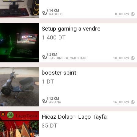
14 KM
RAOUED
8 JOURS
Setup gaming a vendre
1 400 DT
2 KM
JARDINS DE CARTHAGE
10 JOURS
booster spirit
1 DT
12 KM
ARIANA
16 JOURS
Hicaz Dolap - Laço Tayfa
35 DT