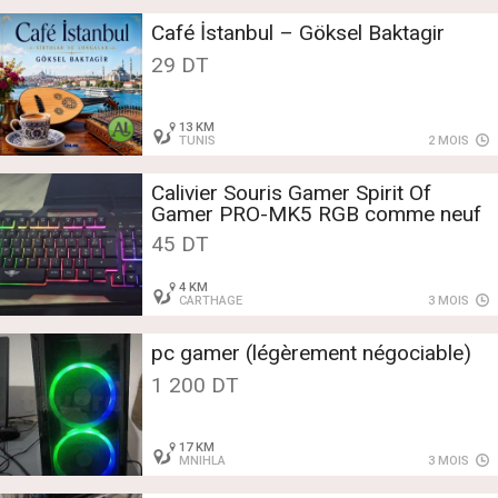
Café İstanbul – Göksel Baktagir
29 DT
13 KM
TUNIS
2 MOIS
Calivier Souris Gamer Spirit Of
Gamer PRO-MK5 RGB comme neuf
45 DT
4 KM
CARTHAGE
3 MOIS
pc gamer (légèrement négociable)
1 200 DT
17 KM
MNIHLA
3 MOIS