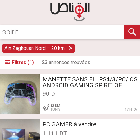
Ain Zaghouan Nord – 20 km
Filtres (1)
23
annonce
s
trouvée
s
MANETTE SANS FIL PS4/3/PC/IOS
ANDROID GAMING SPIRIT OF
GAMER RGB NEON – BTGX12
90 DT
13 KM
TUNIS
17 H
PC GAMER à vendre
1 111 DT