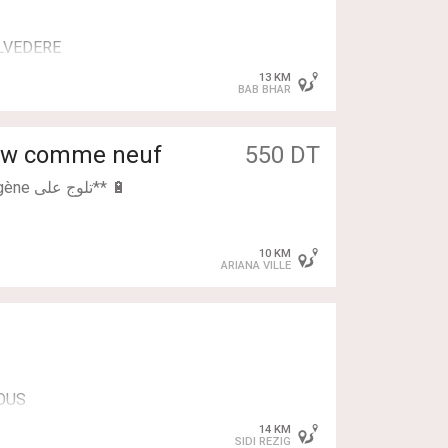
ELVEDERE
IERIE DE LA QUALITE
13 KM
BAB BHAR
1
CATION-BAIL DE MACHINES
UE
00w comme neuf
550 DT
ELLE
10 KM
ARIANA VILLE
NAH BELVEDERE
ROUS
14 KM
SIDI REZIG