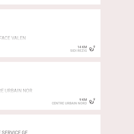
E (LABEUR)
 FACE VALEN
BEN AROUS
14 KM
SIDI REZIG
E STRUCTURES METALLIQUES
.S.
RE URBAIN NOR
e: CONSTRUCTION
9 KM
CENTRE URBAIN NORD
ECTRIQUE
IQUE E FACE VALEN
E SERVICE GE