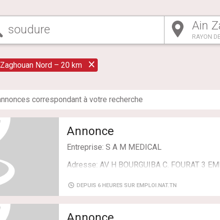
RAYON DE
 Zaghouan Nord – 20 km
nnonce
s
correspondant à votre recherche
Annonce
Entreprise: S A M MEDICAL
Adresse: AV H BOURGUIBA C. FOURAT 3 E
Région: BEN AROUS
DEPUIS 6 HEURES SUR EMPLOI.NAT.TN
Activité de l'entreprise: ACTIVITES DES A
Annonce
Domaine: Mécanique, Maintenance, Soudure