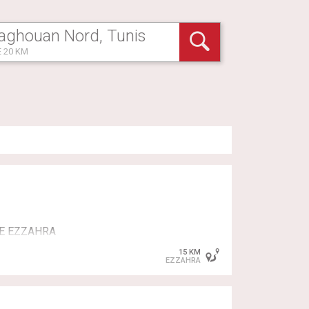
 20 KM
ME EZZAHRA
15 KM
EZZAHRA
UXILIAIRES MEDICAUX