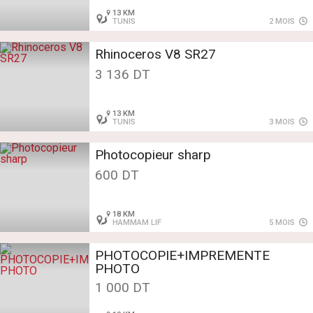
13 KM
TUNIS
2 MOIS
Rhinoceros V8 SR27
3 136 DT
13 KM
TUNIS
3 MOIS
Photocopieur sharp
600 DT
18 KM
HAMMAM LIF
5 MOIS
PHOTOCOPIE+IMPREMENTE
PHOTO
1 000 DT