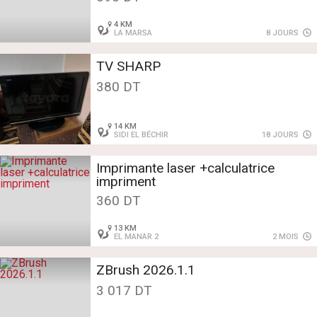
4 KM
LA MARSA
8 JOURS
TV SHARP
380 DT
14 KM
SIDI EL BÉCHIR
18 JOURS
Imprimante laser +calculatrice
impriment
360 DT
13 KM
EL MANAR 2
2 MOIS
ZBrush 2026.1.1
3 017 DT