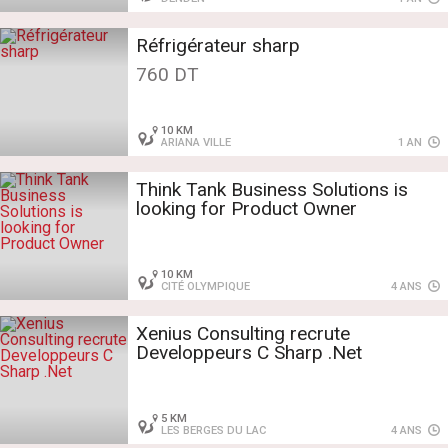
Réfrigérateur sharp
760 DT
10 KM
ARIANA VILLE
1 AN
Think Tank Business Solutions is
looking for Product Owner
10 KM
CITÉ OLYMPIQUE
4 ANS
Xenius Consulting recrute
Developpeurs C Sharp .Net
5 KM
LES BERGES DU LAC
4 ANS