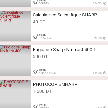
19 KM
DENDEN
6 MOIS
Calculatrice Scientifique SHARP
40 DT
15 KM
EZZAHRA
7 MOIS
Frigidaire Sharp No frost 400 L
500 DT
10 KM
ARIANA VILLE
8 MOIS
PHOTOCOPIE SHARP
1 500 DT
19 KM
DENDEN
1 AN