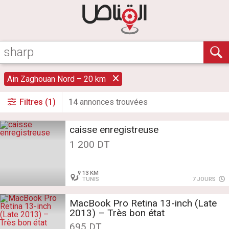
Ain Zaghouan Nord – 20 km
Filtres (1)
14
annonce
s
trouvée
s
caisse enregistreuse
1 200 DT
13 KM
TUNIS
7 JOURS
MacBook Pro Retina 13-inch (Late
2013) – Très bon état
695 DT