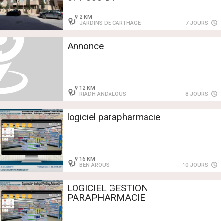
2 KM
JARDINS DE CARTHAGE
7 JOURS
Annonce
12 KM
RIADH ANDALOUS
8 JOURS
logiciel parapharmacie
16 KM
BEN AROUS
10 JOURS
LOGICIEL GESTION
PARAPHARMACIE