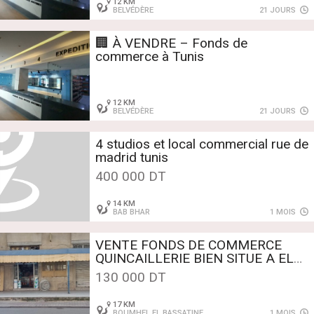
12 KM
BELVÉDÈRE
21 JOURS
🏢 À VENDRE – Fonds de
commerce à Tunis
12 KM
BELVÉDÈRE
21 JOURS
4 studios et local commercial rue de
madrid tunis
400 000 DT
14 KM
BAB BHAR
1 MOIS
VENTE FONDS DE COMMERCE
QUINCAILLERIE BIEN SITUE A EL
BASSATINE-BOUMHAL
130 000 DT
17 KM
BOUMHEL EL BASSATINE
1 MOIS