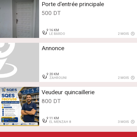
Porte d'entrée principale
500 DT
16 KM
LE BARDO
2 MOIS
Annonce
20 KM
ZAHROUNI
2 MOIS
Veudeur quincaillerie
800 DT
11 KM
EL MENZAH 8
3 MOIS