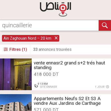
Ain Zaghouan Nord – 20 km
Filtres (1)
33
annonce
s
trouvée
s
vente ennasr2 grand s+2 trés haut
standing
418 000 DT
13 KM
CITÉ ENNASR
1 JOUR
Appartements Neufs S2 Et S3 A
vendre Aux Jardins de Carthage
571 000 DT