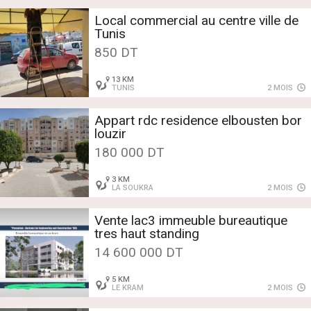
Local commercial au centre ville de
Tunis
850 DT
13 KM
TUNIS
2 MOIS
Appart rdc residence elbousten bor
louzir
180 000 DT
3 KM
LA SOUKRA
2 MOIS
Vente lac3 immeuble bureautique
tres haut standing
14 600 000 DT
5 KM
LE KRAM
2 MOIS