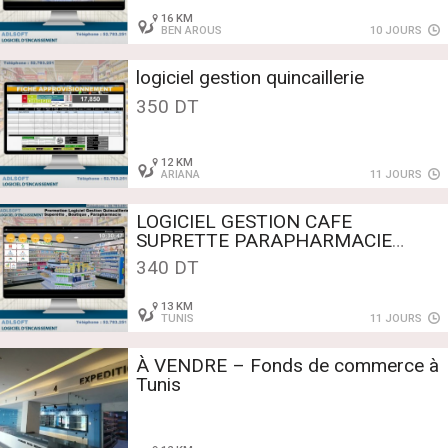
16 KM
BEN AROUS
10 JOURS
logiciel gestion quincaillerie
350 DT
12 KM
ARIANA
11 JOURS
LOGICIEL GESTION CAFE
SUPRETTE PARAPHARMACIE
DRUGSTORE Téléphone : +216 52
340 DT
783 251
13 KM
TUNIS
11 JOURS
À VENDRE – Fonds de commerce à
Tunis