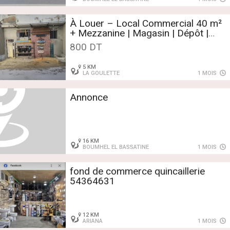
À Louer – Local Commercial 40 m²
+ Mezzanine | Magasin | Dépôt |
Bureau | Atelier – La Goulette
800 DT
5 KM
LA GOULETTE
1 MOIS
Annonce
16 KM
BOUMHEL EL BASSATINE
1 MOIS
fond de commerce quincaillerie
54364631
12 KM
ARIANA
1 MOIS