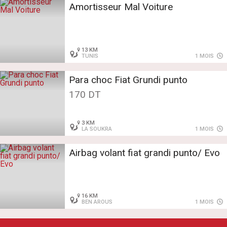
Amortisseur Mal Voiture
13 KM
TUNIS
1 MOIS
Para choc Fiat Grundi punto
170 DT
3 KM
LA SOUKRA
1 MOIS
Airbag volant fiat grandi punto/ Evo
16 KM
BEN AROUS
1 MOIS