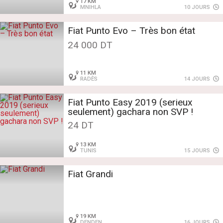
17 KM
MNIHLA
10 JOURS
Fiat Punto Evo – Très bon état
24 000 DT
11 KM
RADÈS
14 JOURS
Fiat Punto Easy 2019 (serieux
seulement) gachara non SVP !
24 DT
13 KM
TUNIS
15 JOURS
Fiat Grandi
19 KM
DENDEN
16 JOURS