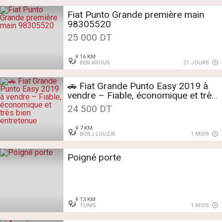
Fiat Punto Grande première main
98305520
25 000 DT
16 KM
BEN AROUS
21 JOURS
🚗 Fiat Grande Punto Easy 2019 à
vendre – Fiable, économique et très
bien entretenue
24 500 DT
7 KM
BORJ LOUZIR
1 MOIS
Poigné porte
13 KM
TUNIS
1 MOIS