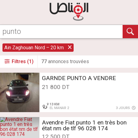
Ain Zaghouan Nord – 20 km
Filtres (1)
77
annonce
s
trouvée
s
GARNDE PUNTO A VENDRE
21 800 DT
13 KM
EL MANAR 2
3 JOURS
Avendre Fiat punto 1 en très bon
état nm de tlf 96 028 174
12 500 DT