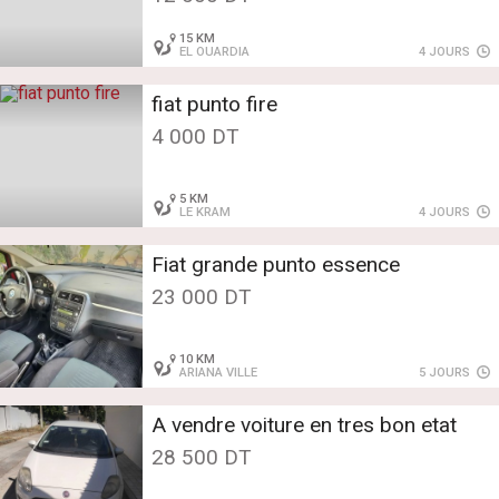
15 KM
EL OUARDIA
4 JOURS
fiat punto fire
4 000 DT
5 KM
LE KRAM
4 JOURS
Fiat grande punto essence
23 000 DT
10 KM
ARIANA VILLE
5 JOURS
A vendre voiture en tres bon etat
28 500 DT