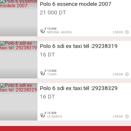
Polo 6 essence modele 2007
21 000 DT
15 KM
MÉDINA JADIDA
2 MOIS
Polo 6 sdi ex taxi tél :29238319
16 DT
13 KM
TUNIS
2 MOIS
Polo 6 sdi ex taxi tél :29238329
16 DT
16 KM
LE BARDO
2 MOIS