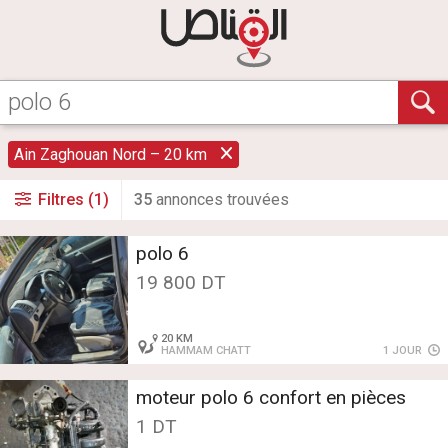
Ain Zaghouan Nord – 20 km
Filtres (1)
35
annonce
s
trouvée
s
polo 6
19 800 DT
20 KM
HAMMAM CHATT
1 JOUR
moteur polo 6 confort en pièces
1 DT