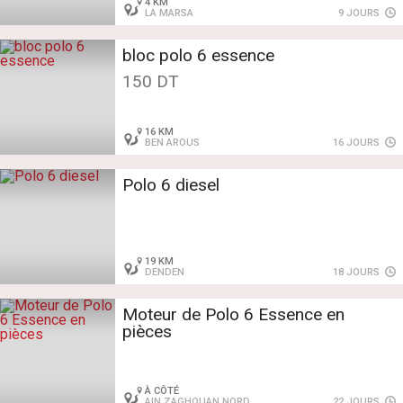
4 KM
LA MARSA
9 JOURS
bloc polo 6 essence
150 DT
16 KM
BEN AROUS
16 JOURS
Polo 6 diesel
19 KM
DENDEN
18 JOURS
Moteur de Polo 6 Essence en
pièces
À CÔTÉ
AIN ZAGHOUAN NORD
22 JOURS