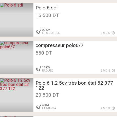
Polo 6 sdi
16 500 DT
20 KM
EL MOUROUJ
2 MOIS
compresseur polo6/7
550 DT
14 KM
RAOUED
2 MOIS
Polo 6 1.2 5cv très bon état 52 377
122
20 800 DT
4 KM
LA MARSA
2 MOIS