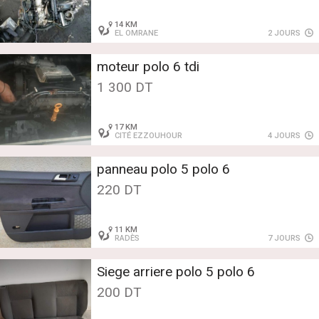
14 KM
EL OMRANE
2 JOURS
moteur polo 6 tdi
1 300 DT
17 KM
CITÉ EZZOUHOUR
4 JOURS
panneau polo 5 polo 6
220 DT
11 KM
RADÈS
7 JOURS
Siege arriere polo 5 polo 6
200 DT