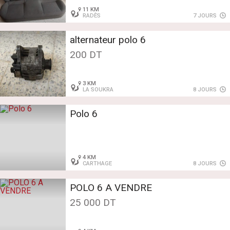
11 KM
RADÈS
7 JOURS
alternateur polo 6
200 DT
3 KM
LA SOUKRA
8 JOURS
Polo 6
4 KM
CARTHAGE
8 JOURS
POLO 6 A VENDRE
25 000 DT