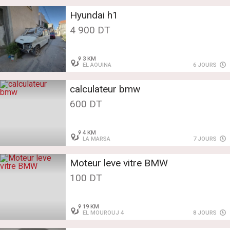
Hyundai h1
4 900 DT
3 KM
EL AOUINA
6 JOURS
calculateur bmw
600 DT
4 KM
LA MARSA
7 JOURS
Moteur leve vitre BMW
100 DT
19 KM
EL MOUROUJ 4
8 JOURS