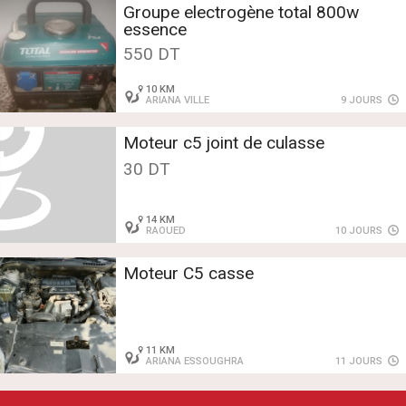
Groupe electrogène total 800w
essence
550 DT
10 KM
ARIANA VILLE
9 JOURS
Moteur c5 joint de culasse
30 DT
14 KM
RAOUED
10 JOURS
Moteur C5 casse
11 KM
ARIANA ESSOUGHRA
11 JOURS