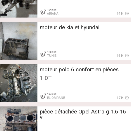
12 KM
ARIANA
14 H
moteur de kia et hyundai
13 KM
TUNIS
16 H
moteur polo 6 confort en pièces
1 DT
14 KM
EL OMRANE
17 H
pièce détachée Opel Astra g 1.6 16
v