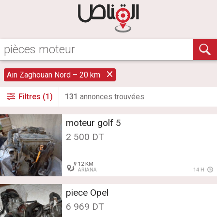
Ain Zaghouan Nord – 20 km
Filtres (1)
131
annonce
s
trouvée
s
moteur golf 5
2 500 DT
12 KM
ARIANA
14 H
piece Opel
6 969 DT