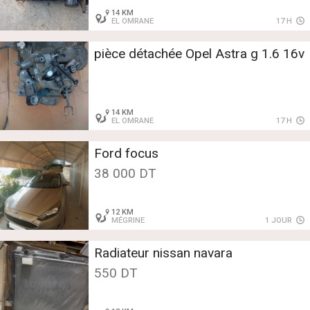
14 KM
EL OMRANE
17 H
pièce détachée Opel Astra g 1.6 16v
14 KM
EL OMRANE
17 H
Ford focus
38 000 DT
12 KM
MÉGRINE
1 JOUR
Radiateur nissan navara
550 DT