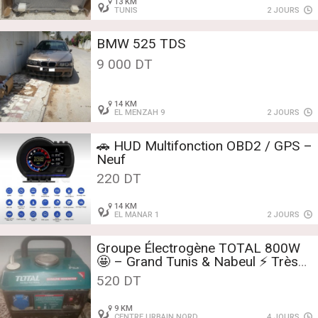
13 KM
TUNIS
2 JOURS
BMW 525 TDS
9 000 DT
14 KM
EL MENZAH 9
2 JOURS
🚗 HUD Multifonction OBD2 / GPS –
Neuf
220 DT
14 KM
EL MANAR 1
2 JOURS
Groupe Électrogène TOTAL 800W
🤩 – Grand Tunis & Nabeul ⚡ Très
Peu Servi
520 DT
9 KM
CENTRE URBAIN NORD
4 JOURS