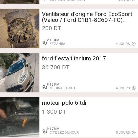
Ventilateur d'origine Ford EcoSport
(Valeo / Ford C1B1-8C607-FC).
200 DT
15 KM
EZZAHRA
4 JOURS
ford fiesta titanium 2017
36 700 DT
15 KM
MÉDINA JADIDA
4 JOURS
moteur polo 6 tdi
1 300 DT
17 KM
CITÉ EZZOUHOUR
5 JOURS