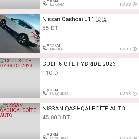
5 KM
LE KRAM
1 MOIS
Nissan Qashqai J11 🇩🇪
55 DT
17 KM
MNIHLA
1 MOIS
GOLF 8 GTE HYBRIDE 2023
110 DT
3 KM
LA SOUKRA
1 MOIS
NISSAN QASHQAI BOÎTE AUTO
45 000 DT
3 KM
LA SOUKRA
1 MOIS