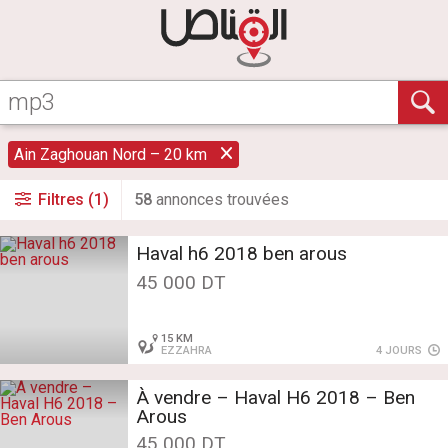
Ain Zaghouan Nord – 20 km
Filtres (1)
58
annonce
s
trouvée
s
Haval h6 2018 ben arous
45 000 DT
15 KM
EZZAHRA
4 JOURS
À vendre – Haval H6 2018 – Ben
Arous
45 000 DT