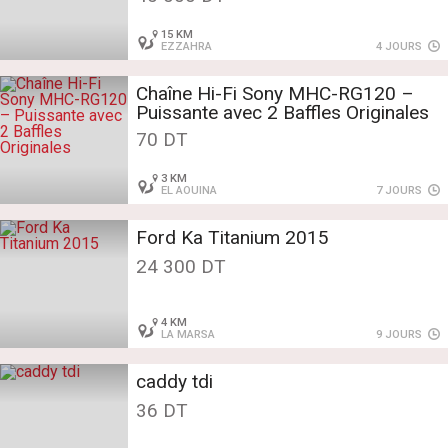
15 KM
EZZAHRA
4 JOURS
Chaîne Hi-Fi Sony MHC-RG120 –
Puissante avec 2 Baffles Originales
70 DT
3 KM
EL AOUINA
7 JOURS
Ford Ka Titanium 2015
24 300 DT
4 KM
LA MARSA
9 JOURS
caddy tdi
36 DT