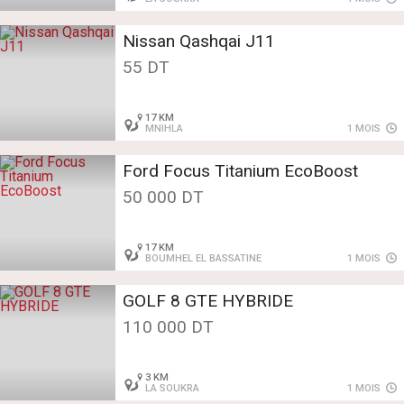
Nissan Qashqai J11
55 DT
17 KM
MNIHLA
1 MOIS
Ford Focus Titanium EcoBoost
50 000 DT
17 KM
BOUMHEL EL BASSATINE
1 MOIS
GOLF 8 GTE HYBRIDE
110 000 DT
3 KM
LA SOUKRA
1 MOIS