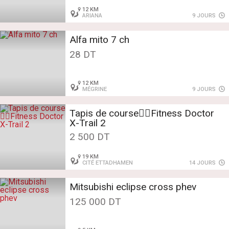
12 KM
ARIANA
9 JOURS
Alfa mito 7 ch
28 DT
12 KM
MÉGRINE
9 JOURS
Tapis de course🏃‍♂️Fitness Doctor
X-Trail 2
2 500 DT
19 KM
CITÉ ETTADHAMEN
14 JOURS
Mitsubishi eclipse cross phev
125 000 DT