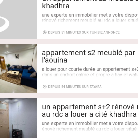
khadhra
une experte en immobilier met a votre dispo
rénové richement meublé au rdc a louer situé
mosquée rahma.
DEPUIS 51 MINUTES SUR TUNISIE ANNONCE
cet appartement est se trouve dans une rés
sécurisé.
appartement s2 meublé par n
*bon emplacement ( prés de toutes les com
l'aouina
*installation gaz de ville
*parking collectif
a louer pour courte durée un appartement s+
*gardiennage et syndic
dans un endroit calme et propre à hay el waha
*superficie: 120m²
WIFI disponible
*frais de location: 1000dt
DEPUIS 54 MINUTES SUR TAYARA
52247744
*frais de visite:30dt
Type de transaction: À Louer
nb: la location pour des étudiantes (filles)
un appartement s+2 rénové
Superficie: 105 m²
au rdc a louer a cité khadh
Salles de bains: 2
pour plus de renseignent merci de nous cont
Chambres: 2
rahma
suivants: 53351390
une experte en immobilier met a votre dispo
énové richement meublé au rdc a louer situé
Adresse: cité khadhra prés de mosquée rah
quée rahma.
Surface: 120 m²