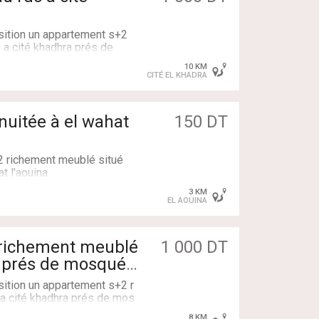
sition un appartement s+2
 a cité khadhra prés de
10 KM
CITÉ EL KHADRA
idence calme et bien
uitée à el wahat
150 DT
modités )
2 richement meublé situé
t l'aouina
3 KM
EL AOUINA
 richement meublé
1 000 DT
ra prés de mosquée
acter sur les numéros
sition un appartement s+2 r
 a cité khadhra prés de mos
ma
8 KM