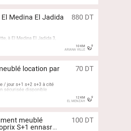
 El Medina El Jadida
880 DT
yndic
te, à El Medina El Jadida 3,
ntacter nos conseillères
eur.
10 KM
ARIANA VILLE
 / 56 538 004
meublé location par
70 DT
e / jour s+1 s+2 s+3 à cité
en sécurisée disponible
une résidence calme et agré
12 KM
stance spécifique 🕘
état.
EL MENZAH
22333312 ☎️
acter
100 DT
noprix S+1 ennasr