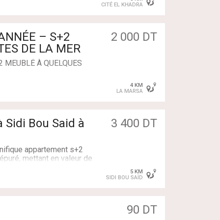
CITÉ EL KHADRA
dence calme et bien sécuri
2 000 DT
modités )
TES DE LA MER
S+2 MEUBLÉ À QUELQUES
4 KM
u appartement S+2
LA MARSA
annuelle, situé dans un
 Sidi Bou Said à
3 400 DT
acter sur les numéros suiva
nifique appartement s+2
épuré, mettant en valeur de
5 KM
ésidence calme et
SIDI BOU SAÏD
placement privilégié, à
ge et des commodités.
ou said
chaleureux agrémenté d’une
90 DT
quipée, deux suites