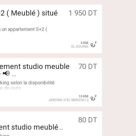
ec un séchoir
2 ( Meublé ) situé
1 950 DT
nne
n un appartement S+2 (
3 KM
:
EL AOUINA
quipée
70 DT
ne

ing selon la disponibilité
e de jours
:
15 KM
JARDINS D'EL MENZAH 2
80 DT