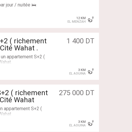
r jour / nuitée 🛌
 sécurisée disponible
12 KM
EL MENZAH
stance spécifique 🛁🎛
+2 ( richement
1 400 DT
6768
Cité Wahat .
n un appartement S+2 (
Wahat.
3 KM
EL AOUINA
ec un séchoir
S+2 ( richement
275 000 DT
ings
 Cité Wahat
nne
un appartement S+2 (
 Wahat
3 KM
ter aux :
EL AOUINA