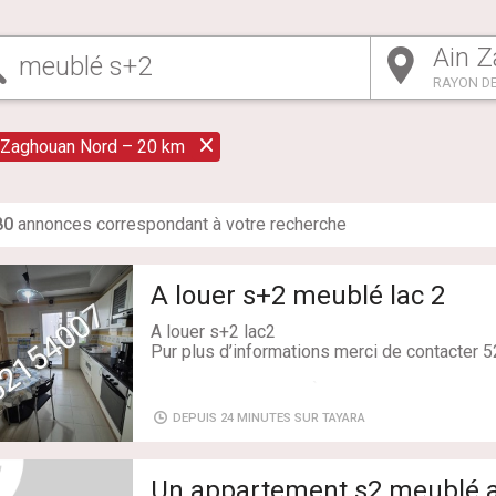
RAYON DE
 Zaghouan Nord – 20 km
80
annonce
s
correspondant à votre recherche
A louer s+2 meublé lac 2
A louer s+2 lac2
Pur plus d’informations merci de contacte
Type de transaction: À Louer
Superficie: 140 m²
DEPUIS 24 MINUTES SUR TAYARA
Salles de bains: 2
Chambres: 2
Un appartement s2 meublé au