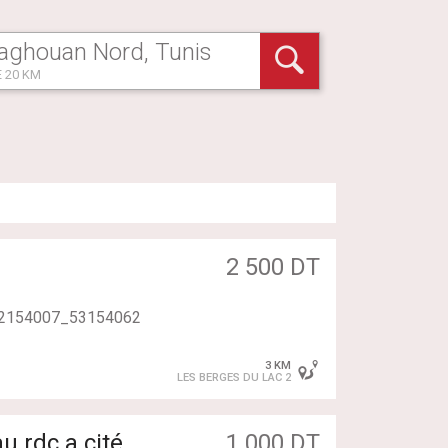
 20 KM
2 500 DT
r 52154007_53154062
3 KM
LES BERGES DU LAC 2
 rdc a cité
1 000 DT