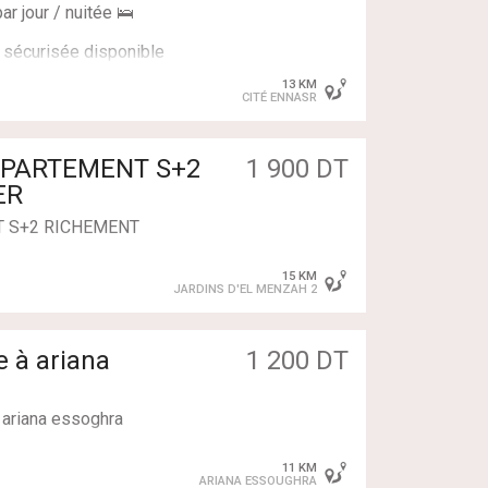
salle d’eau avec douche à
 une visite, contactez-
r jour / nuitée 🛌
 sécurisée disponible
 visite gratuite,
 56 538 004
35 036 oú par e-mail :
13 KM
CITÉ ENNASR
stance spécifique 🛁🎛
33312
1 900 DT
T S+2 RICHEMENT
15 KM
n appartement S+2
JARDINS D'EL MENZAH 2
idence sécurisée et gardée
1 200 DT
 ariana essoghra
11 KM
ARIANA ESSOUGHRA