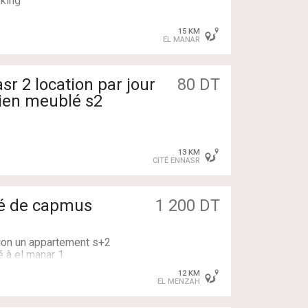
rking
15 KM
EL MANAR
sr 2 location par jour
80 DT
ien meublé s2
13 KM
CITÉ ENNASR
té de capmus
1 200 DT
tion un appartement s+2
 à el manar 1
12 KM
EL MENZAH