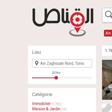
Ain
1 7
Lieu
20 km
Catégorie
Immobilier
(1 761)
Maison & Jardin
(12)