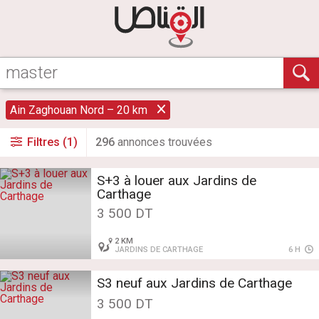
Ain Zaghouan Nord – 20 km
Filtres (1)
296
annonce
s
trouvée
s
S+3 à louer aux Jardins de
Carthage
3 500 DT
2 KM
JARDINS DE CARTHAGE
6 H
S3 neuf aux Jardins de Carthage
3 500 DT