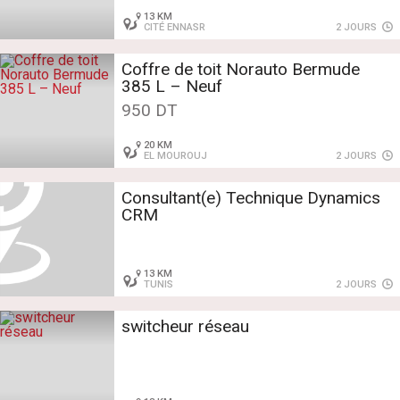
13 KM
CITÉ ENNASR
2 JOURS
Coffre de toit Norauto Bermude
385 L – Neuf
950 DT
20 KM
EL MOUROUJ
2 JOURS
Consultant(e) Technique Dynamics
CRM
13 KM
TUNIS
2 JOURS
switcheur réseau