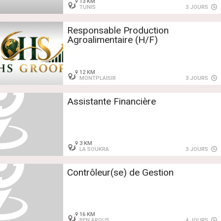
13 KM
TUNIS
3 JOURS
Responsable Production
Agroalimentaire (H/F)
12 KM
MONTPLAISIR
3 JOURS
Assistante Financière
3 KM
LA SOUKRA
3 JOURS
Contrôleur(se) de Gestion
16 KM
BEN AROUS
4 JOURS