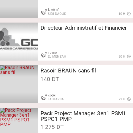
À CÔTÉ
SIDI DAOUD
10 H
Directeur Administratif et Financier
12 KM
EL MENZAH
20 H
Rasoir BRAUN sans fil
140 DT
4 KM
LA MARSA
22 H
Pack Project Manager 3en1 PSM1
PSPO1 PMP
1 275 DT