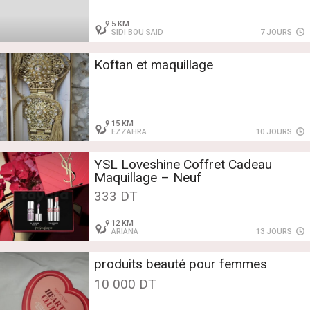
5 KM
SIDI BOU SAÏD
7 JOURS
Koftan et maquillage
15 KM
EZZAHRA
10 JOURS
YSL Loveshine Coffret Cadeau
Maquillage – Neuf
333 DT
12 KM
ARIANA
13 JOURS
produits beauté pour femmes
10 000 DT