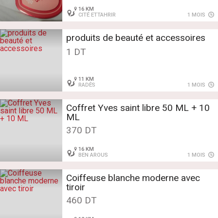
16 KM
CITÉ ETTAHRIR
1 MOIS
produits de beauté et accessoires
1 DT
11 KM
RADÈS
1 MOIS
Coffret Yves saint libre 50 ML + 10
ML
370 DT
16 KM
BEN AROUS
1 MOIS
Coiffeuse blanche moderne avec
tiroir
460 DT