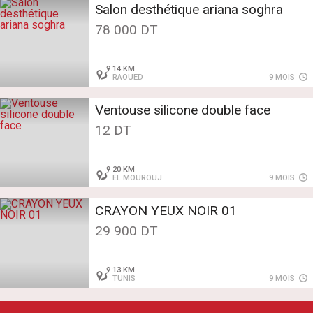
Salon desthétique ariana soghra
78 000 DT
14 KM
RAOUED
9 MOIS
Ventouse silicone double face
12 DT
20 KM
EL MOUROUJ
9 MOIS
CRAYON YEUX NOIR 01
29 900 DT
13 KM
TUNIS
9 MOIS