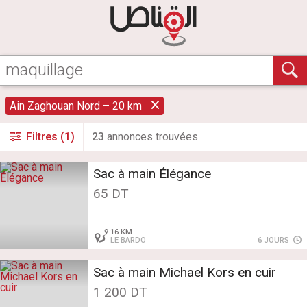
Ain Zaghouan Nord – 20 km
Filtres (1)
23
annonce
s
trouvée
s
Sac à main Élégance
65 DT
16 KM
LE BARDO
6 JOURS
Sac à main Michael Kors en cuir
1 200 DT