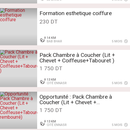
Formation esthetique coiffure
230 DT
14 KM
BAB BHAR
5 MOIS
Pack Chambre à Coucher (Lit +
Chevet + Coiffeuse+Tabouret )
1 750 DT
13 KM
CITÉ ENNASR
5 MOIS
Opportunité : Pack Chambre à
Coucher (Lit + Chevet +
Coiffeuse+Tabouret rembourré)
1 750 DT
13 KM
CITÉ ENNASR
5 MOIS