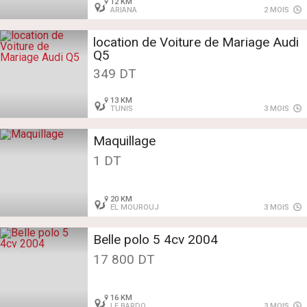
12 KM
ARIANA
2 MOIS
location de Voiture de Mariage Audi
Q5
349 DT
13 KM
TUNIS
3 MOIS
Maquillage
1 DT
20 KM
EL MOUROUJ
3 MOIS
Belle polo 5 4cv 2004
17 800 DT
16 KM
LE BARDO
3 MOIS