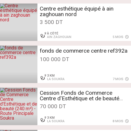
Centre esthétique équipé à ain
zaghouan nord
3 500 DT
À CÔTÉ
AIN ZAGHOUAN
5 MOIS
fonds de commerce centre ref392a
100 000 DT
3 KM
LA SOUKRA
7 MOIS
Cession Fonds de Commerce
Centre d'Esthétique et de beauté
(240 m²) - Route Principale Soukra
70 000 DT
3 KM
LA SOUKRA
8 MOIS