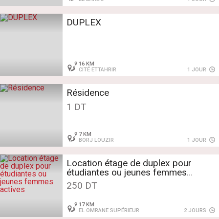
DUPLEX
16 KM
CITÉ ETTAHRIR
1 JOUR
Résidence
1 DT
7 KM
BORJ LOUZIR
1 JOUR
Location étage de duplex pour
étudiantes ou jeunes femmes
actives
250 DT
17 KM
EL OMRANE SUPÉRIEUR
2 JOURS