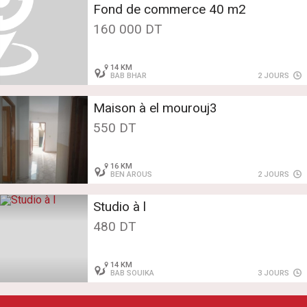
Fond de commerce 40 m2
160 000 DT
14 KM
BAB BHAR
2 JOURS
Maison à el mourouj3
550 DT
16 KM
BEN AROUS
2 JOURS
Studio à l
480 DT
14 KM
BAB SOUIKA
3 JOURS