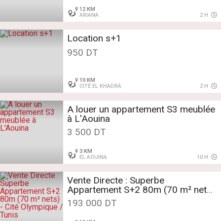
12 KM
ARIANA
2 H
Location s+1
950 DT
10 KM
CITÉ EL KHADRA
2 H
A louer un appartement S3 meublée
à L'Aouina
3 500 DT
3 KM
EL AOUINA
10 H
Vente Directe : Superbe
Appartement S+2 80m (70 m² nets)
- Cité Olympique / Tunis
193 000 DT