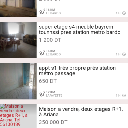
16 KM
LE BARDO
1 H
super etage s4 meuble bayrem
tounnssi pres station metro bardo
1 200 DT
16 KM
LE BARDO
1 H
appt s1 très propre près station
métro passage
650 DT
12 KM
LAFAYETTE
1 H
Maison a vendre, deux etages R+1,
à Ariana.
350 000 DT