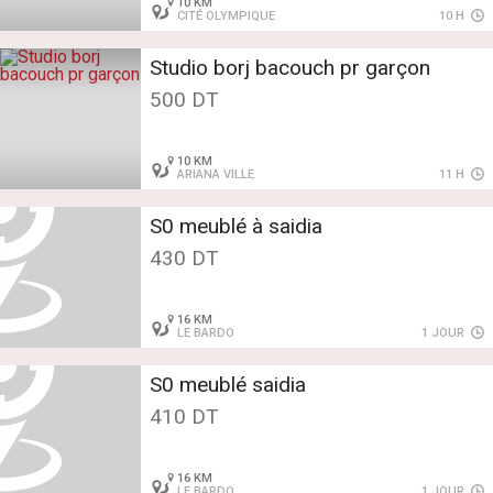
10 KM
CITÉ OLYMPIQUE
10 H
Studio borj bacouch pr garçon
500 DT
10 KM
ARIANA VILLE
11 H
S0 meublé à saidia
430 DT
16 KM
LE BARDO
1 JOUR
S0 meublé saidia
410 DT
16 KM
LE BARDO
1 JOUR