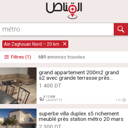
Ain Zaghouan Nord – 20 km
Filtres (1)
689
annonce
s
trouvée
s
grand appartement 200m2 grand
s2 avec grande terrasse près
station passage
1 400 DT
12 KM
LAFAYETTE
1 H
superbe villa duplex s5 richement
meublé près station métro 20 mars
2 300 DT