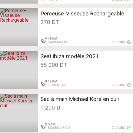
Perceuse-Visseuse Rechargeable
270 DT
18 KM
HAMMAM LIF
6 JOURS
Seat ibiza modèle 2021
55 000 DT
12 KM
EL MENZAH
6 JOURS
Sac à main Michael Kors en cuir
1 200 DT
5 KM
SIDI BOU SAÏD
7 JOURS