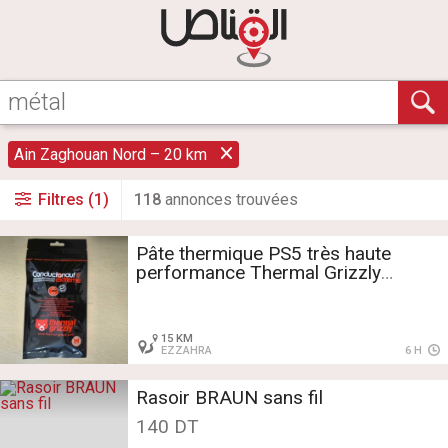
Ain Zaghouan Nord – 20 km
Filtres (1)
118
annonce
s
trouvée
s
Pâte thermique PS5 très haute
performance Thermal Grizzly
Conductonaut Extreme - 5 g
15 KM
EZZAHRA
6 H
Rasoir BRAUN sans fil
140 DT