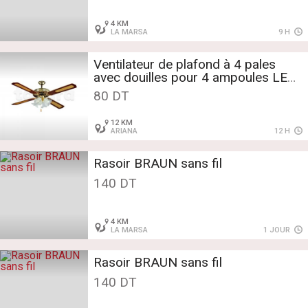
4 KM
LA MARSA
9 H
Ventilateur de plafond à 4 pales
avec douilles pour 4 ampoules LED
E27
80 DT
12 KM
ARIANA
12 H
Rasoir BRAUN sans fil
140 DT
4 KM
LA MARSA
1 JOUR
Rasoir BRAUN sans fil
140 DT