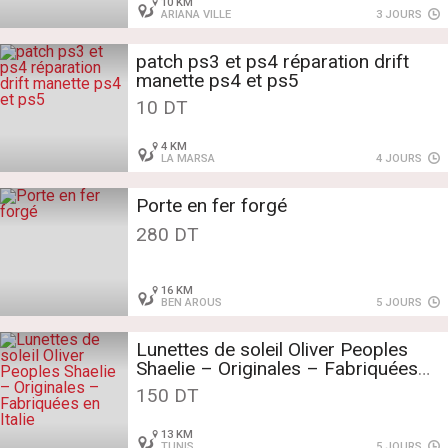
10 KM
ARIANA VILLE
3 JOURS
patch ps3 et ps4 réparation drift
manette ps4 et ps5
10 DT
4 KM
LA MARSA
4 JOURS
Porte en fer forgé
280 DT
16 KM
BEN AROUS
5 JOURS
Lunettes de soleil Oliver Peoples
Shaelie – Originales – Fabriquées
en Italie
150 DT
13 KM
TUNIS
5 JOURS