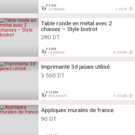
4 KM
LA MARSA
1 JOUR
Table ronde en métal avec 2
chaises – Style bistrot
280 DT
4 KM
LA MARSA
2 JOURS
Imprimante 3d jaùais utilisé
3 500 DT
16 KM
BEN AROUS
3 JOURS
Appliques murales de france
90 DT