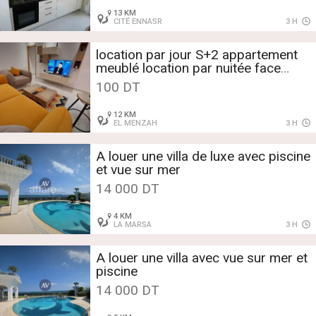
13 KM
CITÉ ENNASR
3 H
location par jour S+2 appartement
meublé location par nuitée face
monoprix S+1 ennasr
100 DT
12 KM
s1 s2 S+1
EL MENZAH
3 H
A louer une villa de luxe avec piscine
et vue sur mer
14 000 DT
4 KM
LA MARSA
3 H
A louer une villa avec vue sur mer et
piscine
14 000 DT