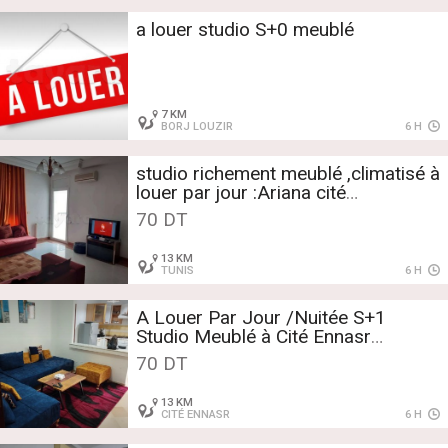
a louer studio S+0 meublé
7 KM
BORJ LOUZIR
6 H
studio richement meublé ,climatisé à
louer par jour :Ariana cité
Ennasr28438873
70 DT
13 KM
TUNIS
6 H
A Louer Par Jour /Nuitée S+1
Studio Meublé à Cité Ennasr
58309017
70 DT
13 KM
CITÉ ENNASR
6 H