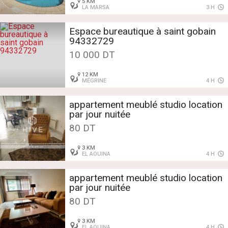
5 KM
LA MARSA
3 H
Espace bureautique à saint gobain
94332729
10 000 DT
12 KM
MÉGRINE
4 H
appartement meublé studio location
par jour nuitée
80 DT
3 KM
EL AOUINA
4 H
appartement meublé studio location
par jour nuitée
80 DT
3 KM
EL AOUINA
4 H