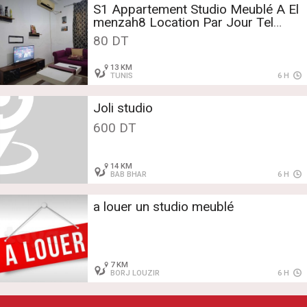
S1 Appartement Studio Meublé A El
menzah8 Location Par Jour Tel
28438873
80 DT
13 KM
TUNIS
6 H
Joli studio
600 DT
14 KM
BAB BHAR
6 H
a louer un studio meublé
7 KM
BORJ LOUZIR
6 H