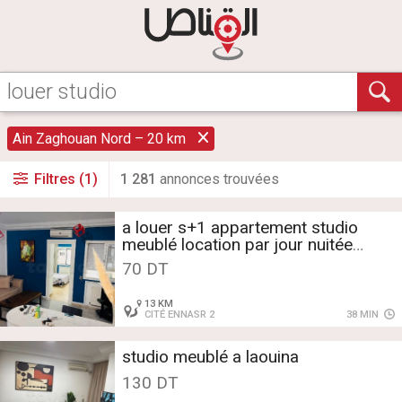
Ain Zaghouan Nord – 20 km
Filtres (1)
1 281
annonce
s
trouvée
s
a louer s+1 appartement studio
meublé location par jour nuitée
ennasr
70 DT
13 KM
CITÉ ENNASR 2
38 MIN
studio meublé a laouina
130 DT