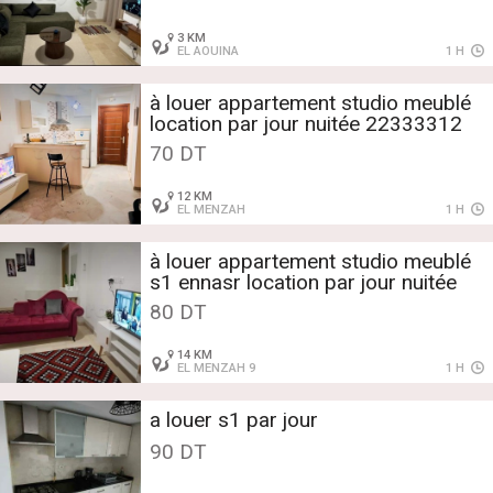
3 KM
EL AOUINA
1 H
à louer appartement studio meublé
location par jour nuitée 22333312
70 DT
12 KM
EL MENZAH
1 H
à louer appartement studio meublé
s1 ennasr location par jour nuitée
80 DT
14 KM
EL MENZAH 9
1 H
a louer s1 par jour
90 DT