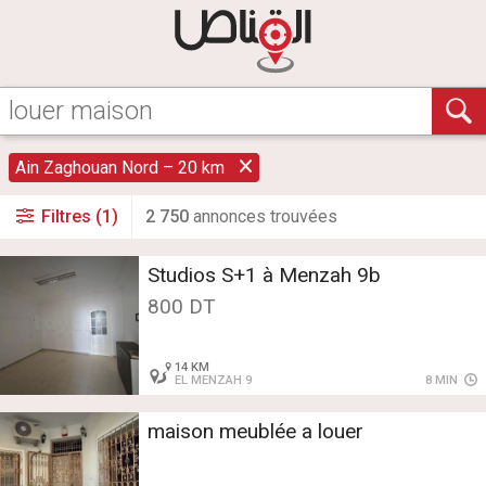
Ain Zaghouan Nord – 20 km
Filtres (1)
2 750
annonce
s
trouvée
s
Studios S+1 à Menzah 9b
800 DT
14 KM
EL MENZAH 9
8 MIN
maison meublée a louer