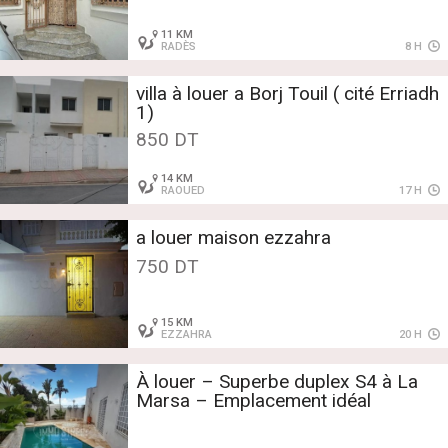
11 KM
RADÈS
8 H
villa à louer a Borj Touil ( cité Erriadh
1)
850 DT
14 KM
RAOUED
17 H
a louer maison ezzahra
750 DT
15 KM
EZZAHRA
20 H
À louer – Superbe duplex S4 à La
Marsa – Emplacement idéal