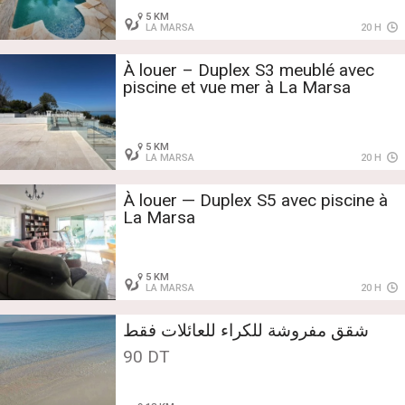
5 KM
LA MARSA
20 H
À louer – Duplex S3 meublé avec
piscine et vue mer à La Marsa
5 KM
LA MARSA
20 H
À louer — Duplex S5 avec piscine à
La Marsa
5 KM
LA MARSA
20 H
شقق مفروشة للكراء للعائلات فقط
90 DT