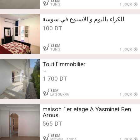
13 KM
TUNIS
1 JOUR
للكراء باليوم و الاسبوع في سوسة
100 DT
13 KM
TUNIS
1 JOUR
Tout l'immobilier
Location - Maisons et Villas -
1 700 DT
Soukra
Villa S+4 à La Soukra MVL1005
3 KM
LA SOUKRA
1 JOUR
maison 1er etage A Yasminet Ben
Arous
565 DT
15 KM
MÉDINA JADIDA
1 JOUR