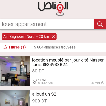
Ain Zaghouan Nord – 20 km
Filtres (1)
15 604
annonce
s
trouvée
s
location meublé par jour cité Nasser
tunis ☎️24933824
80 DT
13 KM
CITÉ ENNASR
36 MIN
a loué un S2
900 DT