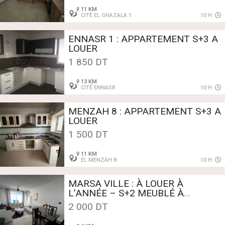
11 KM
CITÉ EL GHAZALA 1
10 H
ENNASR 1 : APPARTEMENT S+3 A
1 850 DT
13 KM
CITÉ ENNASR
10 H
MENZAH 8 : APPARTEMENT S+3 A
LOUER
1 500 DT
11 KM
EL MENZAH 8
10 H
MARSA VILLE : À LOUER À
L’ANNÉE – S+2 MEUBLÉ À
QUELQUES MINUTES DE LA MER
2 000 DT