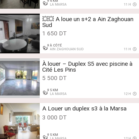
4 KM
LA MARSA
11 H
💥💥 A loue un s+2 a Ain Zaghouan
Sud
1 650 DT
À CÔTÉ
AIN ZAGHOUAN SUD
11 H
À louer – Duplex S5 avec piscine à
Cité Les Pins
5 500 DT
5 KM
LA MARSA
12 H
A Louer un duplex s3 à la Marsa
3 000 DT
5 KM
LA MARSA
12 H