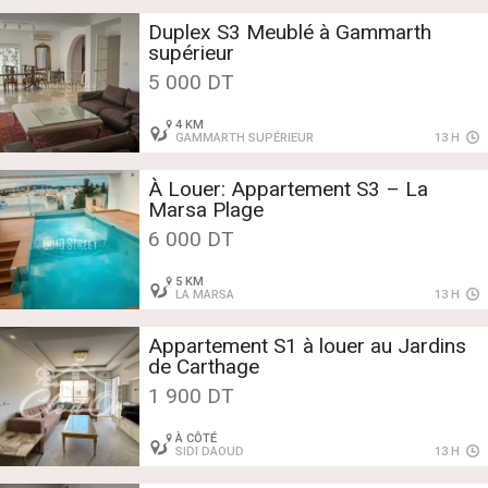
Duplex S3 Meublé à Gammarth
supérieur
5 000 DT
4 KM
GAMMARTH SUPÉRIEUR
13 H
À Louer: Appartement S3 – La
Marsa Plage
6 000 DT
5 KM
LA MARSA
13 H
Appartement S1 à louer au Jardins
de Carthage
1 900 DT
À CÔTÉ
SIDI DAOUD
13 H