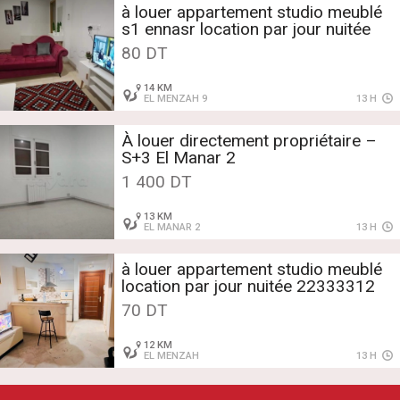
à louer appartement studio meublé
s1 ennasr location par jour nuitée
80 DT
14 KM
EL MENZAH 9
13 H
À louer directement propriétaire –
S+3 El Manar 2
1 400 DT
13 KM
EL MANAR 2
13 H
à louer appartement studio meublé
location par jour nuitée 22333312
70 DT
12 KM
EL MENZAH
13 H