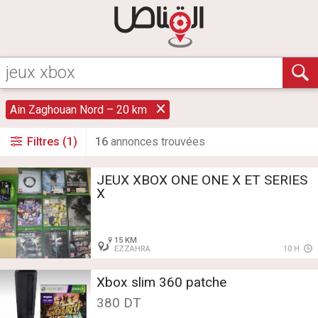
Ain Zaghouan Nord – 20 km
Filtres (1)
16
annonce
s
trouvée
s
JEUX XBOX ONE ONE X ET SERIES
X
15 KM
EZZAHRA
10 H
Xbox slim 360 patche
380 DT