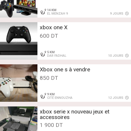
14 KM
EL MENZAH 9
9 JOURS
xbox one X
600 DT
5 KM
DAR FADHAL
10 JOURS
Xbox one s à vendre
850 DT
9 KM
CITÉ ENNOUZHA
12 JOURS
xbox serie x nouveau jeux et
accessoires
1 900 DT