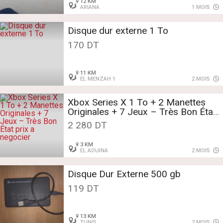
12 KM
ARIANA
1 MOIS
Disque dur externe 1 To
170 DT
11 KM
EL MENZAH 1
2 MOIS
Xbox Series X 1 To + 2 Manettes
Originales + 7 Jeux – Très Bon État
prix a negocier
2 280 DT
3 KM
EL AOUINA
2 MOIS
Disque Dur Externe 500 gb
119 DT
13 KM
TUNIS
2 MOIS