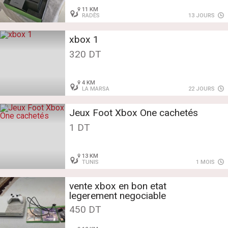
11 KM
RADÈS
13 JOURS
xbox 1
320 DT
4 KM
LA MARSA
22 JOURS
Jeux Foot Xbox One cachetés
1 DT
13 KM
TUNIS
1 MOIS
vente xbox en bon etat
legerement negociable
450 DT