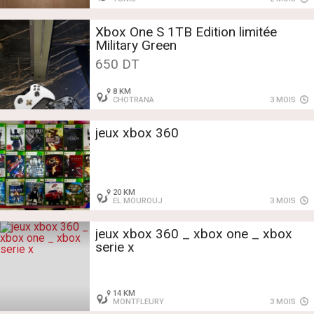
Xbox One S 1TB Edition limitée
Military Green
650 DT
8 KM
CHOTRANA
3 MOIS
jeux xbox 360
20 KM
EL MOUROUJ
3 MOIS
jeux xbox 360 _ xbox one _ xbox
serie x
14 KM
MONTFLEURY
3 MOIS