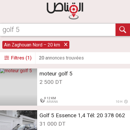
Ain Zaghouan Nord – 20 km
Filtres (1)
20
annonce
s
trouvée
s
moteur golf 5
2 500 DT
12 KM
ARIANA
10 H
Golf 5 Essence 1,4 Tél: 20 378 062
31 000 DT