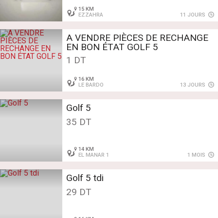
15 KM
EZZAHRA
11 JOURS
A VENDRE PIÈCES DE RECHANGE
EN BON ÉTAT GOLF 5
1 DT
16 KM
LE BARDO
13 JOURS
Golf 5
35 DT
14 KM
EL MANAR 1
1 MOIS
Golf 5 tdi
29 DT