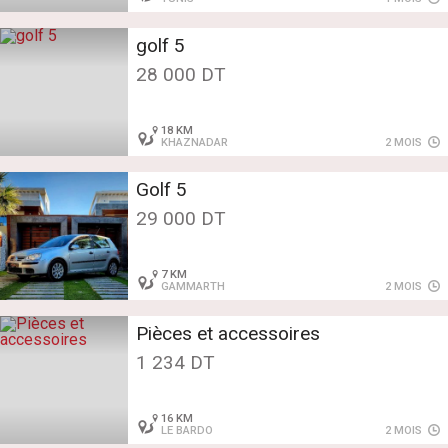
golf 5
28 000 DT
18 KM
KHAZNADAR
2 MOIS
Golf 5
29 000 DT
7 KM
GAMMARTH
2 MOIS
Pièces et accessoires
1 234 DT
16 KM
LE BARDO
2 MOIS