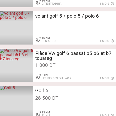
16 KM
CITÉ ETTAHRIR
1 MOIS
volant golf 5 / polo 5 / polo 6
16 KM
BEN AROUS
1 MOIS
Pièce Vw golf 6 passat b5 b6 et b7
touareg
1 000 DT
3 KM
LES BERGES DU LAC 2
1 MOIS
Golf 5
28 500 DT
13 KM
TUNIS
1 MOIS