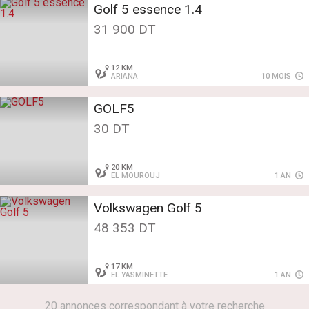
Golf 5 essence 1.4
31 900 DT
12 KM
ARIANA
10 MOIS
GOLF5
30 DT
20 KM
EL MOUROUJ
1 AN
Volkswagen Golf 5
48 353 DT
17 KM
EL YASMINETTE
1 AN
20 annonces correspondant à votre recherche