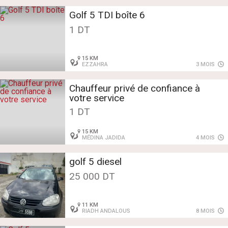
Golf 5 TDI boîte 6
1 DT
15 KM
EZZAHRA
3 MOIS
Chauffeur privé de confiance à
votre service
1 DT
15 KM
MÉDINA JADIDA
4 MOIS
golf 5 diesel
25 000 DT
11 KM
RIADH ANDALOUS
8 MOIS