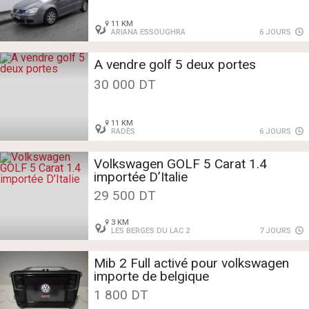
11 KM
ARIANA ESSOUGHRA
6 JOURS
A vendre golf 5 deux portes
30 000 DT
11 KM
RADÈS
6 JOURS
Volkswagen GOLF 5 Carat 1.4
importée D’Italie
29 500 DT
3 KM
LES BERGES DU LAC 2
7 JOURS
Mib 2 Full activé pour volkswagen
importe de belgique
1 800 DT