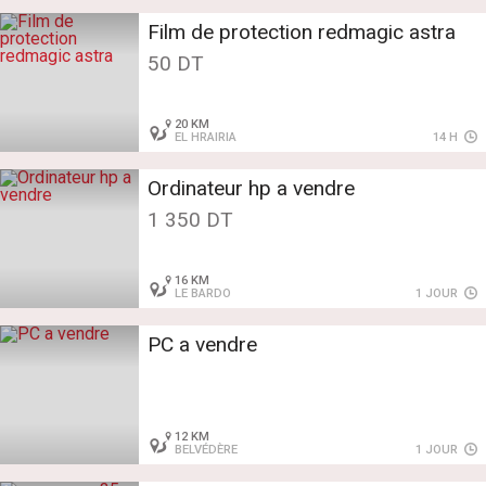
Film de protection redmagic astra
50 DT
20 KM
EL HRAIRIA
14 H
Ordinateur hp a vendre
1 350 DT
16 KM
LE BARDO
1 JOUR
PC a vendre
12 KM
BELVÉDÈRE
1 JOUR