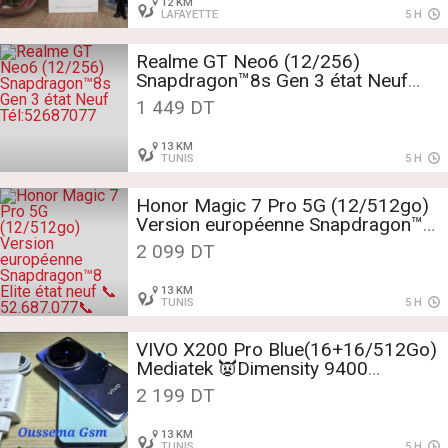
12 KM
LAFAYETTE
5 H
Realme GT Neo6 (12/256)
Snapdragon™8s Gen 3 état Neuf
Tél:52687077
1 449 DT
13 KM
TUNIS
5 H
Honor Magic 7 Pro 5G (12/512go)
Version européenne Snapdragon™8
Elite état neuf
2 099 DT
📞52.687.077📞
13 KM
TUNIS
5 H
VIVO X200 Pro Blue(16+16/512Go)
Mediatek 👿Dimensity 9400
📞52687077📞
2 199 DT
13 KM
TUNIS
5 H