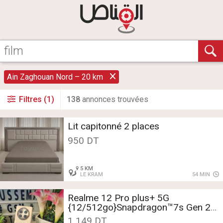
Ain Zaghouan Nord – 20 km
Filtres (1)
138
annonce
s
trouvée
s
Lit capitonné 2 places
950 DT
5 KM
LE KRAM
54 MIN
Realme 12 Pro plus+ 5G
{12/512go}Snapdragon™7s Gen 2
ètat neuf
1 149 DT