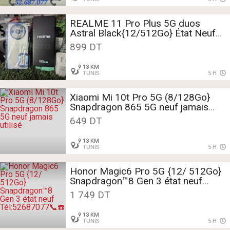
REALME 11 Pro Plus 5G duos
Astral Black{12/512Go} État Neuf
Tél:52687077
899 DT
13 KM
TUNIS
5 H
Xiaomi Mi 10t Pro 5G (8/128Go}
Snapdragon 865 5G neuf jamais
utilisé
649 DT
13 KM
TUNIS
5 H
Honor Magic6 Pro 5G {12/ 512Go}
Snapdragon™8 Gen 3 état neuf
Tél:52687077📞☎️
1 749 DT
13 KM
TUNIS
5 H