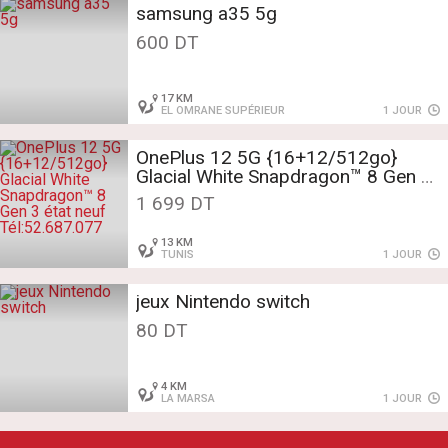
samsung a35 5g
600 DT
17 KM
EL OMRANE SUPÉRIEUR
1 JOUR
OnePlus 12 5G {16+12/512go}
Glacial White Snapdragon™ 8 Gen 3
état neuf
1 699 DT
Tél:52.687.077
13 KM
TUNIS
1 JOUR
jeux Nintendo switch
80 DT
4 KM
LA MARSA
1 JOUR