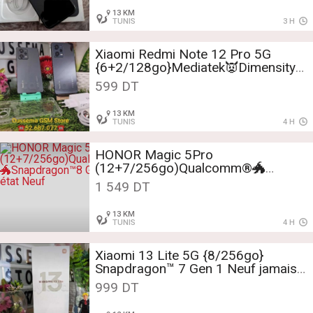
13 KM
TUNIS
3 H
Xiaomi Redmi Note 12 Pro 5G
{6+2/128go}Mediatek👿Dimensity
1080 neuf cacheté
599 DT
Tél:52687077📞
13 KM
TUNIS
4 H
HONOR Magic 5Pro
(12+7/256go)Qualcomm®🐲
Snapdragon™8 Gen 2 état Neuf
1 549 DT
13 KM
TUNIS
4 H
Xiaomi 13 Lite 5G {8/256go}
Snapdragon™ 7 Gen 1 Neuf jamais
servie
999 DT
Tèl:52687077