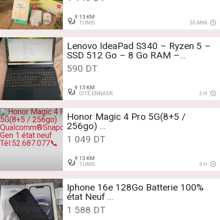
Tél:52687077☎️
13 KM
TUNIS
55 MIN
Lenovo IdeaPad S340 – Ryzen 5 –
SSD 512 Go – 8 Go RAM –
Excellent état
590 DT
13 KM
CITÉ ENNASR
2 H
Honor Magic 4 Pro 5G(8+5 /
256go)
Qualcomm®Snapdragon™8 Gen 1
1 049 DT
état neuf
Tél:52.687.077📞
13 KM
TUNIS
3 H
Iphone 16e 128Go Batterie 100%
état Neuf
Tél:52687077
1 588 DT