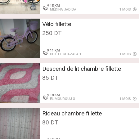
15 KM
MÉDINA JADIDA
1 MOIS
Vélo fillette
250 DT
11 KM
CITÉ EL GHAZALA 1
1 MOIS
Descend de lit chambre fillette
85 DT
18 KM
EL MOUROUJ 3
1 MOIS
Rideau chambre fillette
80 DT