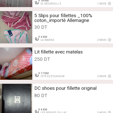
18 KM
EL MOUROUJ 3
1 MOIS
5 Slips pour fillettes _100%
coton_importé Allemagne
30 DT
4 KM
LA MARSA
2 MOIS
Lit fillette avec matelas
250 DT
17 KM
CITÉ EZZOUHOUR
2 MOIS
DC shoes pour fillette original
80 DT
4 KM
LES BERGES DU LAC
5 MOIS