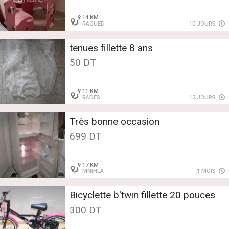
14 KM
RAOUED
10 JOURS
tenues fillette 8 ans
50 DT
11 KM
RADÈS
12 JOURS
Très bonne occasion
699 DT
17 KM
MNIHLA
1 MOIS
Bicyclette b'twin fillette 20 pouces
300 DT