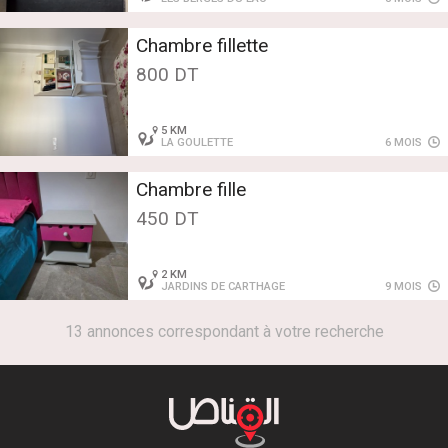
Chambre fillette
800 DT
5 KM
LA GOULETTE
6 MOIS
Chambre fille
450 DT
2 KM
JARDINS DE CARTHAGE
9 MOIS
13 annonces correspondant à votre recherche