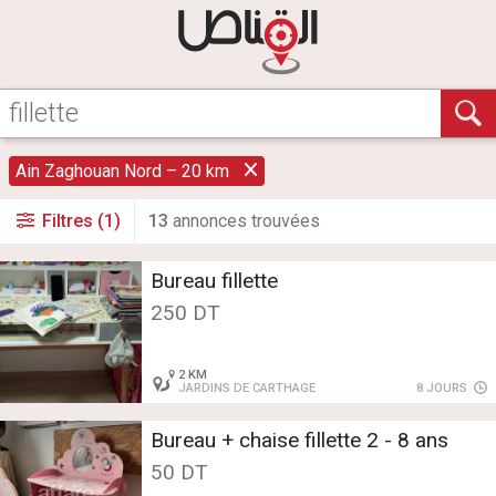
Ain Zaghouan Nord – 20 km
Filtres (1)
13
annonce
s
trouvée
s
Bureau fillette
250 DT
2 KM
JARDINS DE CARTHAGE
8 JOURS
Bureau + chaise fillette 2 - 8 ans
50 DT