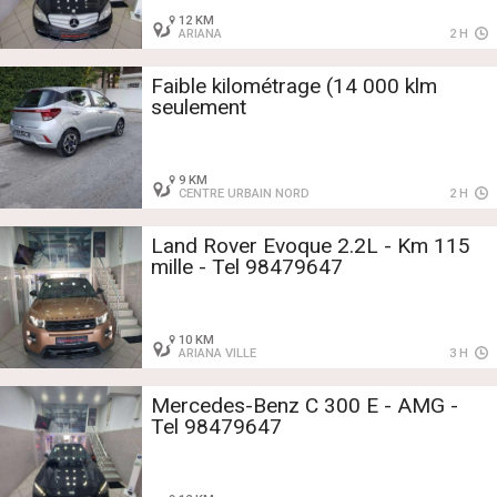
12 KM
ARIANA
2 H
Faible kilométrage (14 000 klm
seulement
9 KM
CENTRE URBAIN NORD
2 H
Land Rover Evoque 2.2L - Km 115
mille - Tel 98479647
10 KM
ARIANA VILLE
3 H
Mercedes-Benz C 300 E - AMG -
Tel 98479647