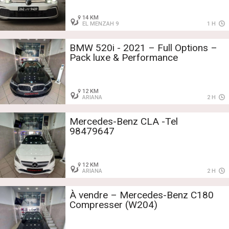
14 KM
EL MENZAH 9
1 H
BMW 520i - 2021 – Full Options –
Pack luxe & Performance
12 KM
ARIANA
2 H
Mercedes-Benz CLA -Tel
98479647
12 KM
ARIANA
2 H
À vendre – Mercedes-Benz C180
Compresser (W204)