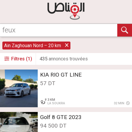
Ain Zaghouan Nord – 20 km
Filtres (1)
435
annonce
s
trouvée
s
KIA RIO GT LINE
57 DT
3 KM
LA SOUKRA
32 MIN
Golf 8 GTE 2023
94 500 DT