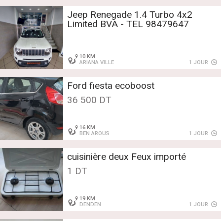
Jeep Renegade 1.4 Turbo 4x2
Limited BVA - TEL 98479647
10 KM
ARIANA VILLE
1 JOUR
Ford fiesta ecoboost
36 500 DT
16 KM
BEN AROUS
1 JOUR
cuisinière deux Feux importé
1 DT
19 KM
DENDEN
1 JOUR