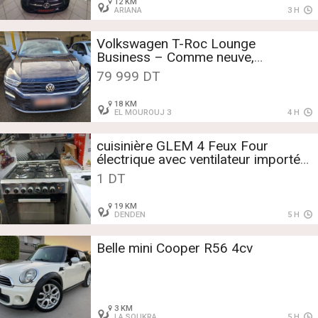
12 KM
ARIANA
3 H
Volkswagen T-Roc Lounge
Business – Comme neuve,
dédouanée, 76 771 km
79 999 DT
18 KM
EL MOUROUJ 3
4 H
cuisinière GLEM 4 Feux Four
électrique avec ventilateur importé
état comme neuf
1 DT
19 KM
DENDEN
5 H
Belle mini Cooper R56 4cv
3 KM
LA SOUKRA
5 H