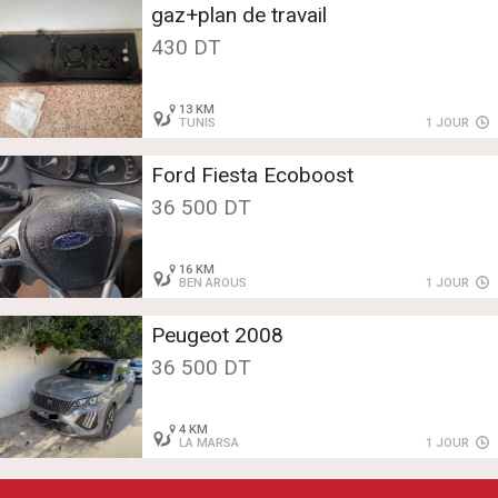
gaz+plan de travail
430 DT
13 KM
TUNIS
1 JOUR
Ford Fiesta Ecoboost
36 500 DT
16 KM
BEN AROUS
1 JOUR
Peugeot 2008
36 500 DT
4 KM
LA MARSA
1 JOUR