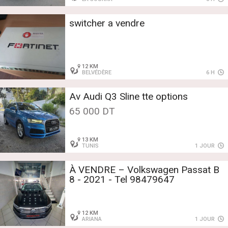
switcher a vendre
12 KM
BELVÉDÈRE
6 H
Av Audi Q3 Sline tte options
65 000 DT
13 KM
TUNIS
1 JOUR
À VENDRE – Volkswagen Passat B
8 - 2021 - Tel 98479647
12 KM
ARIANA
1 JOUR