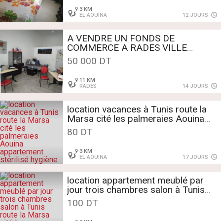
3 KM
EL AOUINA
12 JOURS
A VENDRE UN FONDS DE
COMMERCE A RADES VILLE
AVENUE HABIB BOURGUIBA
50 000 DT
11 KM
RADÈS
14 JOURS
location vacances à Tunis route la
Marsa cité les palmeraies Aouina
appartement stérilisé hygiène
80 DT
garantie
3 KM
EL AOUINA
17 JOURS
location appartement meublé par
jour trois chambres salon à Tunis
route la Marsa cité les palmeraies
100 DT
Aouina appartement stérilisé
hygiène