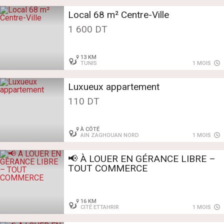
Local 68 m² Centre-Ville
1 600 DT
13 KM
TUNIS
1 MOIS
Luxueux appartement
110 DT
À CÔTÉ
AIN ZAGHOUAN NORD
1 MOIS
📢 À LOUER EN GÉRANCE LIBRE –
TOUT COMMERCE
16 KM
CITÉ ETTAHRIR
1 MOIS