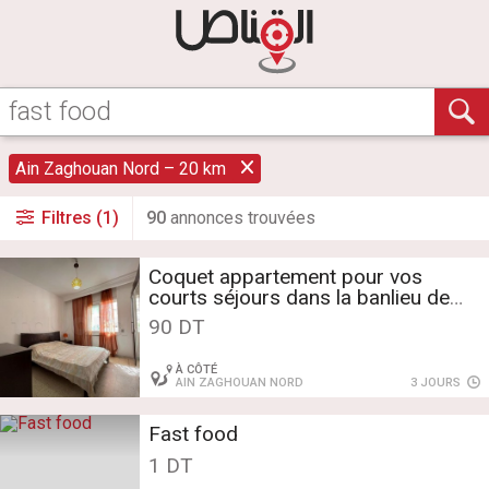
Ain Zaghouan Nord – 20 km
Filtres (1)
90
annonce
s
trouvée
s
Coquet appartement pour vos
courts séjours dans la banlieu de
Tunis
90 DT
À CÔTÉ
AIN ZAGHOUAN NORD
3 JOURS
Fast food
1 DT