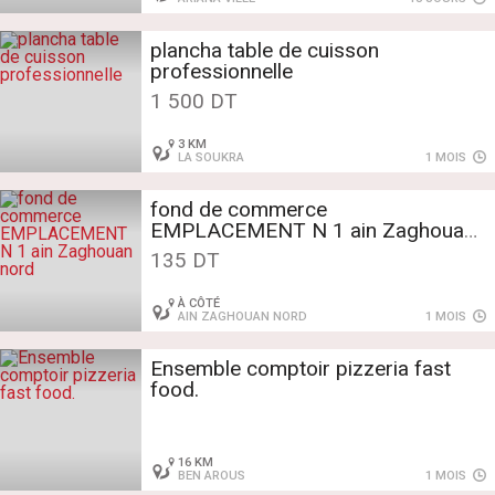
plancha table de cuisson
professionnelle
1 500 DT
3 KM
LA SOUKRA
1 MOIS
fond de commerce
EMPLACEMENT N 1 ain Zaghouan
nord
135 DT
À CÔTÉ
AIN ZAGHOUAN NORD
1 MOIS
Ensemble comptoir pizzeria fast
16 KM
BEN AROUS
1 MOIS