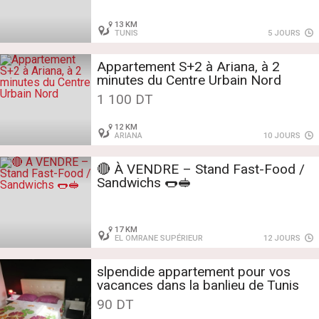
13 KM
TUNIS
5 JOURS
Appartement S+2 à Ariana, à 2
minutes du Centre Urbain Nord
1 100 DT
12 KM
ARIANA
10 JOURS
🔴 À VENDRE – Stand Fast-Food /
Sandwichs 🌭🥪
17 KM
EL OMRANE SUPÉRIEUR
12 JOURS
slpendide appartement pour vos
vacances dans la banlieu de Tunis
90 DT