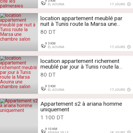
3 KM
EL AOUINA
17 JOURS
location appartement meublé par
nuit à Tunis route la Marsa une
chambre salon
80 DT
3 KM
EL AOUINA
17 JOURS
location appartement richement
meublé par jour à Tunis route la
Marsa Aouina une chambre salon
80 DT
3 KM
EL AOUINA
17 JOURS
Appartement s2 à ariana homme
uniquement
1 100 DT
10 KM
ARIANA VILLE
18 JOURS