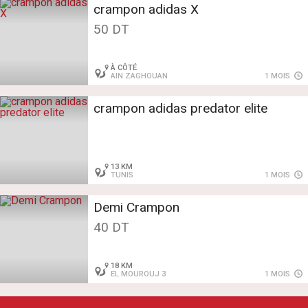
crampon adidas X
50 DT
À CÔTÉ
AIN ZAGHOUAN
1 MOIS
crampon adidas predator elite
13 KM
TUNIS
1 MOIS
Demi Crampon
40 DT
18 KM
EL MOUROUJ 3
1 MOIS