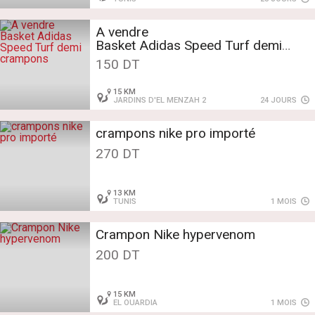
A vendre
Basket Adidas Speed Turf demi
crampons
150 DT
15 KM
JARDINS D'EL MENZAH 2
24 JOURS
crampons nike pro importé
270 DT
13 KM
TUNIS
1 MOIS
Crampon Nike hypervenom
200 DT
15 KM
EL OUARDIA
1 MOIS