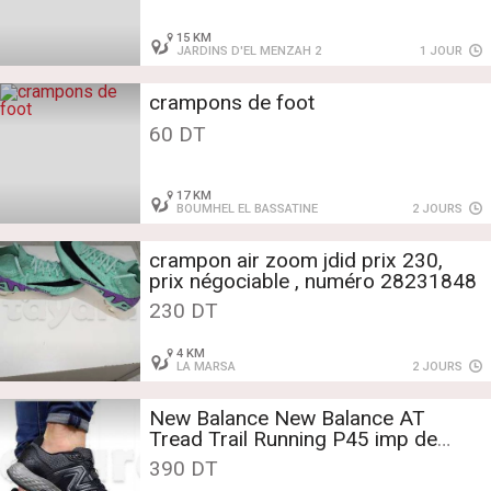
15 KM
JARDINS D'EL MENZAH 2
1 JOUR
crampons de foot
60 DT
17 KM
BOUMHEL EL BASSATINE
2 JOURS
crampon air zoom jdid prix 230,
prix négociable , numéro 28231848
230 DT
4 KM
LA MARSA
2 JOURS
New Balance New Balance AT
Tread Trail Running P45 imp de
l'usa
390 DT