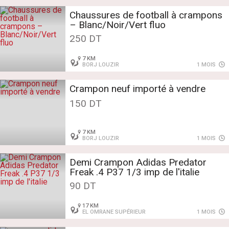
Chaussures de football à crampons
– Blanc/Noir/Vert fluo
250 DT
7 KM
BORJ LOUZIR
1 MOIS
Crampon neuf importé à vendre
150 DT
7 KM
BORJ LOUZIR
1 MOIS
Demi Crampon Adidas Predator
Freak .4 P37 1/3 imp de l'italie
90 DT
17 KM
EL OMRANE SUPÉRIEUR
1 MOIS