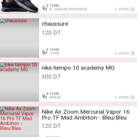
17 KM
EL OMRANE SUPÉRIEUR
5 JOURS
chaussure
120 DT
13 KM
TUNIS
5 JOURS
nike tiempo 10 academy MG
300 DT
12 KM
ARIANA
9 JOURS
Nike Air Zoom Mercurial Vapor 16
Pro TF Mad Ambition - Bleu/Bleu
120 DT