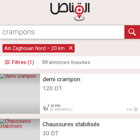
Ain Zaghouan Nord – 20 km
Filtres (1)
59
annonce
s
trouvée
s
demi crampon
120 DT
20 KM
EL MOUROUJ
2 H
Chaussures stabilisés
30 DT