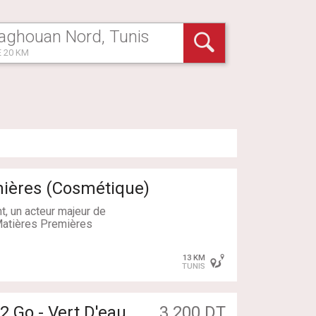
 20 KM
ières (Cosmétique)
t, un acteur majeur de
 Matières Premières
13 KM
ent, vous contribuerez à
TUNIS
 formulations cosmétiques à
emières, l’analyse
rents départements de
2 Go - Vert D'eau
3 200 DT