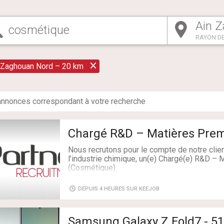
RAYON DE
 Zaghouan Nord – 20 km
nnonce
s
correspondant à votre recherche
Chargé R&D – Matières Prem
Nous recrutons pour le compte de notre clien
l’industrie chimique, un(e) Chargé(e) R&D –
(Cosmétique).
Au sein de l’équipe Recherche & Développem
DEPUIS 4 HEURES SUR KEEJOB
l’innovation et à l’amélioration continue des
travers l’évaluation de nouvelles matières pr
technique et la collaboration avec les diffé
Samsung Galaxy Z Fold7 - 51
l’entreprise.