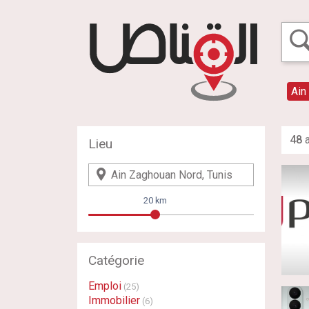
Ain
48
a
Lieu
20 km
Catégorie
Emploi
(25)
Immobilier
(6)