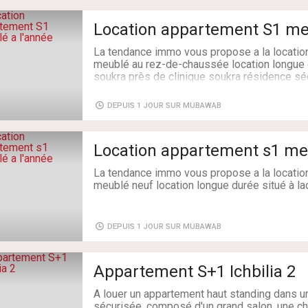
- canapé confortable
56060487.
- une chambre à coucher avec lit 2 places
Location appartement S1 me
- une salle de bain avec cabine de douche
Type de transaction: À Louer
-une cuisine bien équipée (micro onde, réfri
Superficie: 65 m²
La tendance immo vous propose a la locatio
nécessaires pour cuisson)
Salles de bains: 1
meublé au rez-de-chaussée location longue d
-place de parking
Chambres: 1
soukra près de clinique soukra résidence sé
parking sous Sol
les draps sont disponibles avec hygiène et p
minimum 3 nuits
DEPUIS 1 JOUR SUR MUBAWAB
Type de bien: Appartement
56060487.
Etat: Bon état / habitable
Caractéristiques: 64 m², 1 Pièce, 1 Ch., 1 Sal
Type de transaction: À Louer
Location appartement s1 meu
Superficie: 64 m²
Salles de bains: 1
La tendance immo vous propose a la locatio
Chambres: 1
meublé neuf location longue durée situé à la
de Monoprix et clinique soukra dans une nou
DEPUIS 1 JOUR SUR MUBAWAB
Type de bien: Appartement
Etat: Bon état / habitable
Caractéristiques: 85 m², 1 Pièce, 1 Ch., 1 Sal
Appartement S+1 Ichbilia 2
A louer un appartement haut standing dans u
sécurisée, composé d'un grand salon, une c