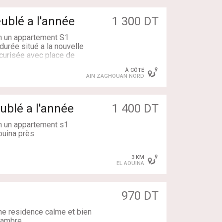
ublé a l'année
1 300 DT
gérateur, et tous les moyens
n un appartement S1
urée situé a la nouvelle
curisée avec place de
ropreté garantie.
À CÔTÉ
AIN ZAGHOUAN NORD
le de bain
blé a l'année
1 400 DT
n un appartement s1
ouina près
velle résidence sécurisée
3 KM
EL AOUINA
le de bain
970 DT
ne residence calme et bien
hambre