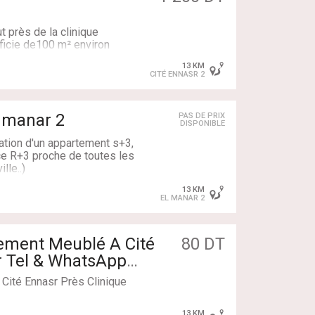
s commodités: cafés
es, écoles ,marché , station
ut près de la clinique
ficie de100 m² environ
 de 3 salles d’eau, convient
13 KM
u d’anapath Kiné ou même
CITÉ ENNASR 2
avec balcon.
l manar 2
PAS DE PRIX
DISPONIBLE
ute principale nouvelle ére ,
tion d'un appartement s+3,
et donne la bonne visibilité
e R+3 proche de toutes les
r notre Agence Immobilière
lle..)
 de parking à l'extérieur.
13 KM
EL MANAR 2
tement Meublé A Cité
80 DT
r Tel & WhatsApp
Cité Ennasr Près Clinique
13 KM