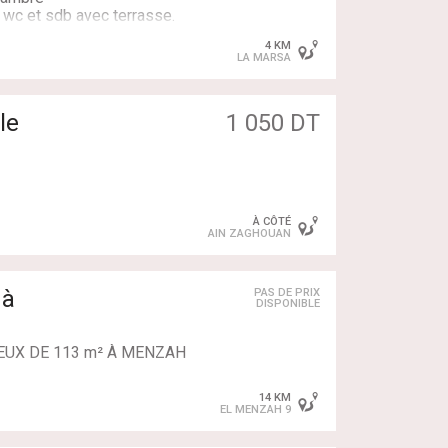
 wc et sdb avec terrasse.
4 KM
 de surveillance, près de
LA MARSA
ues, cafés, restaurants...)
e sidi Bou said, 7 min de
le
1 050 DT
À CÔTÉ
AIN ZAGHOUAN
 à
PAS DE PRIX
DISPONIBLE
EUX DE 113 m² À MENZAH
ÉDIAIRE
14 KM
EL MENZAH 9
mineux de 113 m²,
l recherché à Menzah 9, au