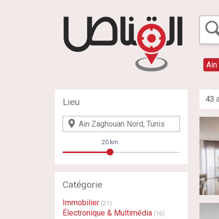
Ain
43
a
Lieu
20 km
Catégorie
Immobilier
(21)
Électronique & Multimédia
(16)