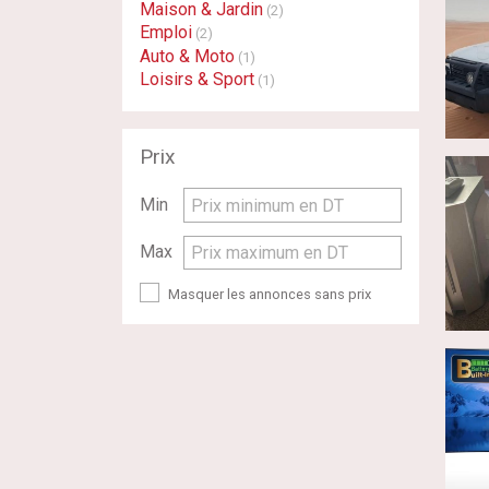
Maison & Jardin
(2)
Emploi
(2)
Auto & Moto
(1)
Loisirs & Sport
(1)
Prix
Min
Prix minimum en DT
Max
Prix maximum en DT
Masquer les annonces sans prix