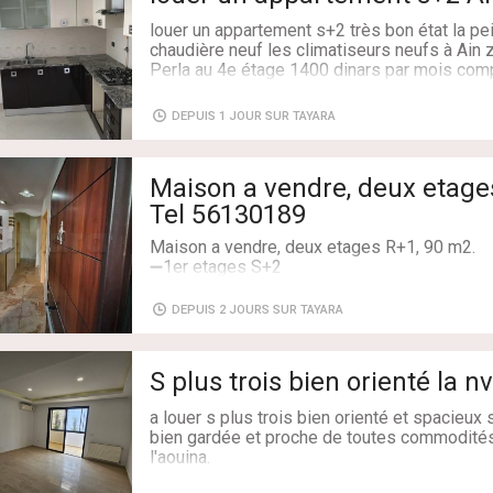
louer un appartement s+2 très bon état la pei
chaudière neuf les climatiseurs neufs à Ain
Perla au 4e étage 1400 dinars par mois comp
parking à côté carrefour et hôpital mongi sli
• localisation
DEPUIS 1 JOUR SUR TAYARA
https://maps.app.goo.gl/J8qqFP9XJ7ai6B6i
?9 _st=ic plus d'informations contacter mo
Maison a vendre, deux etage
Type de transaction: À Louer
Superficie: 105 m²
Salles de bains: 1
Maison a vendre, deux etages R+1, 90 m2.
Chambres: 2
➖1er etages S+2
➖2eme etages s+2
avec gaz de ville et chaudiere
DEPUIS 2 JOURS SUR TAYARA
🔴Situé à Rond point SOKRA Ariana (05 muni
2 ARIANA)
⏩Prix fiiiix 350 MD
S plus trois bien orienté la n
🔴Pour plus d'informations contactez ☎️56
a louer s plus trois bien orienté et spacieux
Type de transaction: À Vendre
bien gardée et proche de toutes commodités
Superficie: 90 m²
l'aouina.
Salles de bains: 2
l’appartement est composé d’un salon donna
Chambres: 6