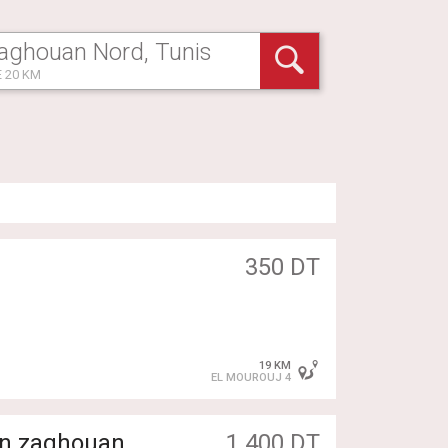
 20 KM
350 DT
19 KM
EL MOUROUJ 4
in zaghouan
1 400 DT