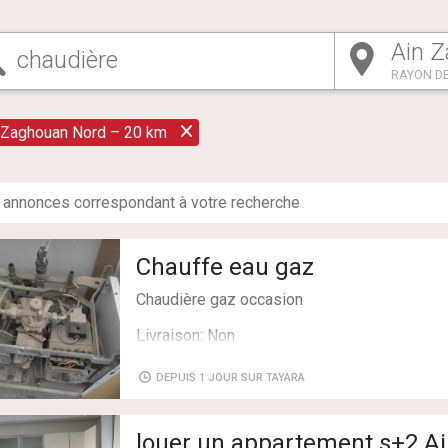
RAYON DE
 Zaghouan Nord – 20 km
annonce
s
correspondant à votre recherche
Chauffe eau gaz
Chaudière gaz occasion
Livraison: Non
DEPUIS 1 JOUR SUR TAYARA
louer un appartement s+2 A