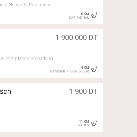
tué à Nouvelle Résidence
frant un cadre de vie
5 KM
DAR FADHAL
1 900 000 DT
 contactez MON RÉSEAU
in et 2 places de parking,
4 KM
GAMMARTH SUPÉRIEUR
 / 26 280 001
 une visite :
osch
1 900 DT
11 KM
et une cuisine spacieuse,
RADÈS
grande terrasse à