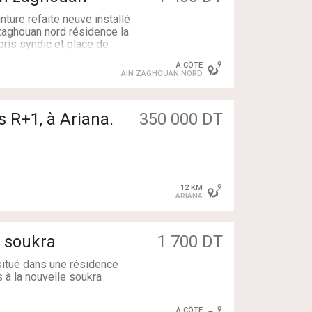
nture refaite neuve installé
 zaghouan nord résidence la
ris syndic et place de
m
À CÔTÉ
AIN ZAGHOUAN NORD
6
i au téléphone 25961426
s R+1, à Ariana.
350 000 DT
12 KM
ARIANA
tes prés du Termunis Metro
v soukra
1 700 DT
130189
 situé dans une résidence
 à la nouvelle soukra
nt sur une terrasse avec
À CÔTÉ