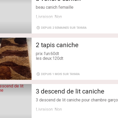
12 moquettes 3pieces chambres enfants
beau canich femaille
11 poquettes cuisine 3pieces
20 moquettes salle de bain 3pieces
Livraison: Non
30 moquettes couloire 1,5m
22 moquettes d'entrée
5 moquettes ovales 1,6m
DEPUIS 2 SEMAINES SUR TAYARA
Tel : 51640466
2 tapis caniche
Livraison: Non
prix l’un:60dt
les deux:120dt
Livraison: Oui
DEPUIS 1 MOIS SUR TAYARA
3 descend de lit caniche
3 descend de lit caniche pour chambre garç
Livraison: Non