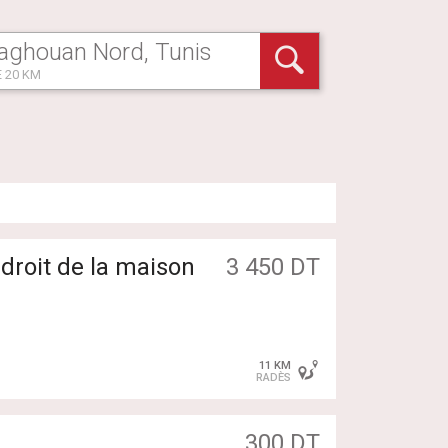
 20 KM
droit de la maison
3 450 DT
11 KM
RADÈS
300 DT