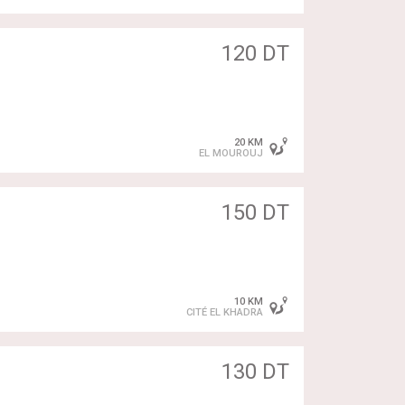
120 DT
20 KM
EL MOUROUJ
150 DT
10 KM
CITÉ EL KHADRA
130 DT