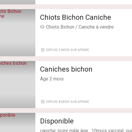
Chiots Bichon Caniche
🐶 Chiots Bichon / Caniche à vendre
8 semaines
DEPUIS 5 MOIS SUR AFFARE
El Mourouj 📍
120 DT
Caniches bichon
Àge 2 mois
MP pour plus d’infos.
DEPUIS 8 MOIS SUR AFFARE
Disponible
caniche :noire mâle âge : 10mois vacciné :oui