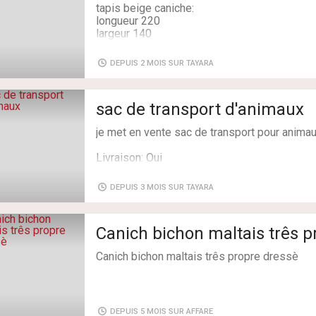
bichon
tapis beige caniche:
chiwawa
chiwawa
longueur 220
berger
berger
largeur 140
prix 100dt
Livraison: Oui
DEPUIS 2 MOIS SUR TAYARA
tapis bordeaux laine :
longueur 240
largeur 160
sac de transport d'animaux
prix 200dt
je met en vente sac de transport pour animau
Tel: 93 151 266
Livraison: Oui
Livraison: Non
DEPUIS 3 MOIS SUR TAYARA
Canich bichon maltais três p
Canich bichon maltais três propre dressè
DEPUIS 5 MOIS SUR AFFARE