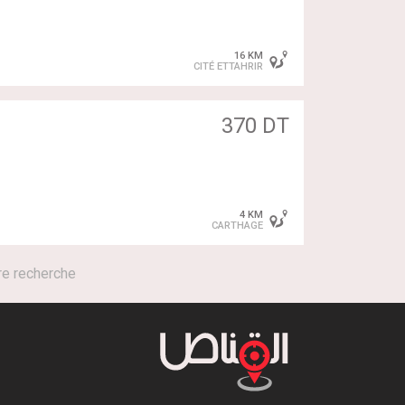
16 KM
CITÉ ETTAHRIR
370 DT
4 KM
CARTHAGE
re recherche