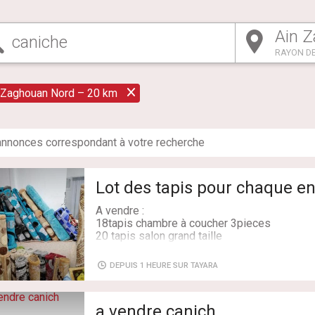
RAYON DE
 Zaghouan Nord – 20 km
nnonce
s
correspondant à votre recherche
Lot des tapis pour chaque en
A vendre :
18tapis chambre à coucher 3pieces
20 tapis salon grand taille
5 tapis ronde en soie
7 tapis cuisine 3ieces
DEPUIS 1 HEURE SUR TAYARA
4 tapis couloire caniche
16 tapis petite taille
9 tapis de cuisine petite taille
a vendre canich