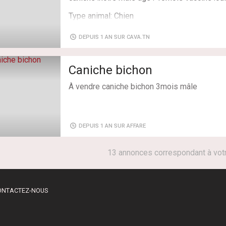
Type animal: Chien
DEPUIS 1 AN SUR CAVA.TN
Caniche bichon
À vendre caniche bichon 3mois mâle
DEPUIS 1 AN SUR AFFARE
13 annonces correspondant à vot
ONTACTEZ-NOUS