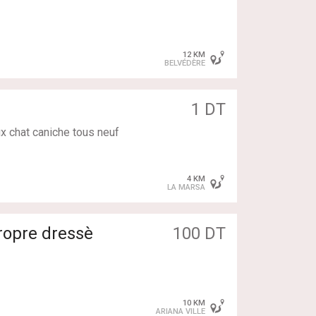
12 KM
BELVÉDÈRE
1 DT
x chat caniche tous neuf
4 KM
LA MARSA
ropre dressè
100 DT
10 KM
ARIANA VILLE