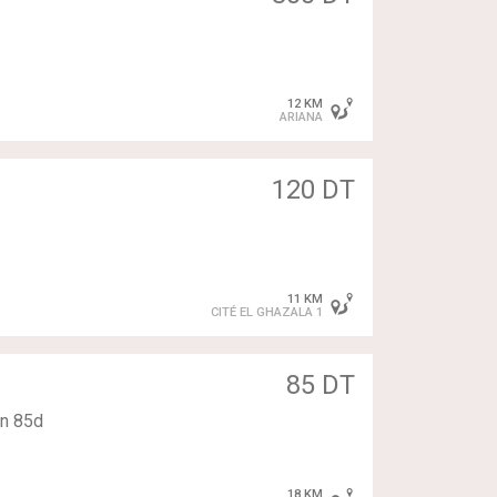
12 KM
ARIANA
120 DT
11 KM
CITÉ EL GHAZALA 1
85 DT
on 85d
18 KM