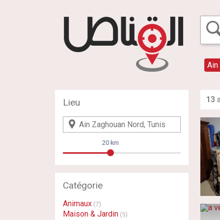
Ain
13
a
Lieu
20 km
Catégorie
Animaux
(7)
Maison & Jardin
(5)