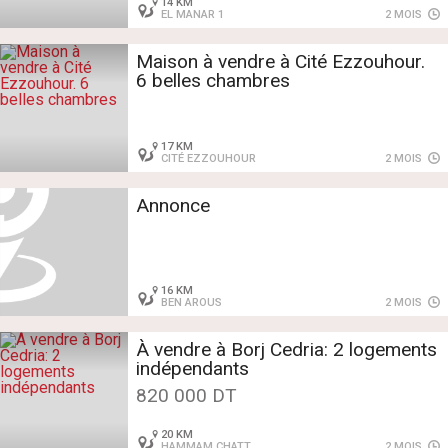
14 KM
EL MANAR 1
2 MOIS
Maison à vendre à Cité Ezzouhour.
6 belles chambres
17 KM
CITÉ EZZOUHOUR
2 MOIS
Annonce
16 KM
BEN AROUS
2 MOIS
À vendre à Borj Cedria: 2 logements
indépendants
820 000 DT
20 KM
HAMMAM CHATT
2 MOIS