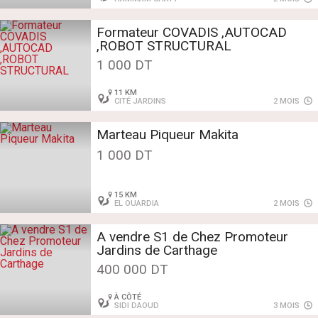
Formateur COVADIS ,AUTOCAD
,ROBOT STRUCTURAL
1 000 DT
11 KM
CITÉ JARDINS
2 MOIS
Marteau Piqueur Makita
1 000 DT
15 KM
EL OUARDIA
2 MOIS
A vendre S1 de Chez Promoteur
Jardins de Carthage
400 000 DT
À CÔTÉ
SIDI DAOUD
3 MOIS