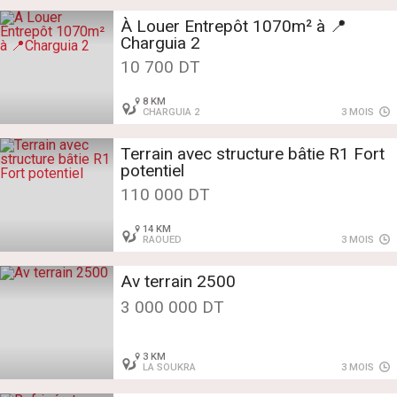
À Louer Entrepôt 1070m² à 📍
Charguia 2
10 700 DT
8 KM
CHARGUIA 2
3 MOIS
Terrain avec structure bâtie R1 Fort
potentiel
110 000 DT
14 KM
RAOUED
3 MOIS
Av terrain 2500
3 000 000 DT
3 KM
LA SOUKRA
3 MOIS