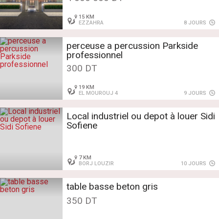
15 KM
EZZAHRA
8 JOURS
perceuse a percussion Parkside
professionnel
300 DT
19 KM
EL MOUROUJ 4
9 JOURS
Local industriel ou depot à louer Sidi
Sofiene
7 KM
BORJ LOUZIR
10 JOURS
table basse beton gris
350 DT