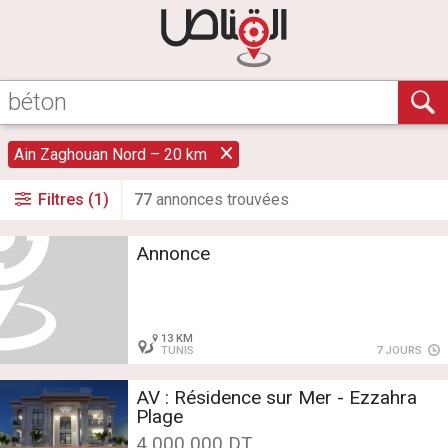
Ain Zaghouan Nord – 20 km
Filtres (1)
77
annonce
s
trouvée
s
Annonce
13 KM
TUNIS
7 JOURS
AV : Résidence sur Mer - Ezzahra
Plage
4 000 000 DT