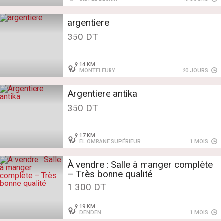
argentiere
350 DT
14 KM
MONTFLEURY
20 JOURS
Argentiere antika
350 DT
17 KM
EL OMRANE SUPÉRIEUR
1 MOIS
À vendre : Salle à manger complète
– Très bonne qualité
1 300 DT
19 KM
DENDEN
1 MOIS