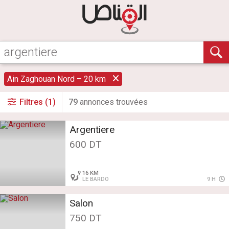
Ain Zaghouan Nord – 20 km
Filtres (1)
79
annonce
s
trouvée
s
Argentiere
600 DT
16 KM
LE BARDO
9 H
Salon
750 DT