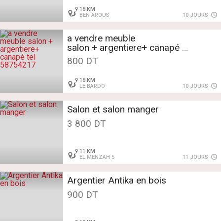
16 KM
BEN AROUS
10 JOURS
a vendre meuble
salon + argentiere+ canapé
tel 58754217
800 DT
16 KM
LE BARDO
10 JOURS
Salon et salon manger
3 800 DT
11 KM
EL MENZAH 5
11 JOURS
Argentier Antika en bois
900 DT