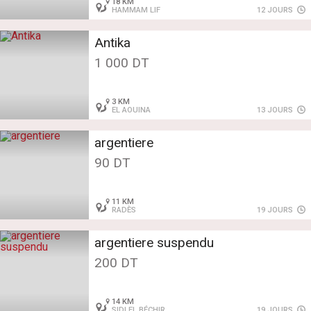
18 KM
HAMMAM LIF
12 JOURS
Antika
1 000 DT
3 KM
EL AOUINA
13 JOURS
argentiere
90 DT
11 KM
RADÈS
19 JOURS
argentiere suspendu
200 DT
14 KM
SIDI EL BÉCHIR
19 JOURS