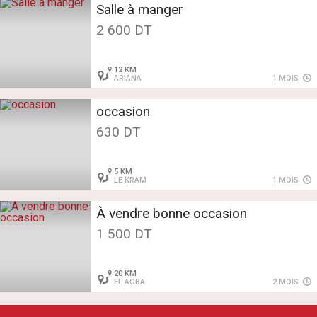
Salle à manger
2 600 DT
12 KM
ARIANA
1 MOIS
occasion
630 DT
5 KM
LE KRAM
1 MOIS
À vendre bonne occasion
1 500 DT
20 KM
EL AGBA
2 MOIS