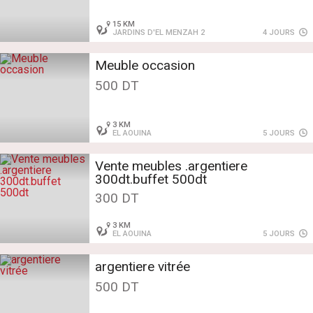
15 KM
JARDINS D'EL MENZAH 2
4 JOURS
Meuble occasion
500 DT
3 KM
EL AOUINA
5 JOURS
Vente meubles .argentiere
300dt.buffet 500dt
300 DT
3 KM
EL AOUINA
5 JOURS
argentiere vitrée
500 DT