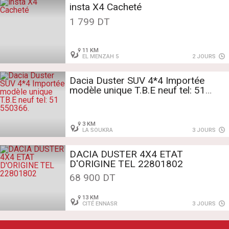
insta X4 Cacheté
1 799 DT
11 KM
EL MENZAH 5
2 JOURS
Dacia Duster SUV 4*4 Importée
modèle unique T.B.E neuf tel: 51
550366.
3 KM
LA SOUKRA
3 JOURS
DACIA DUSTER 4X4 ETAT
D'ORIGINE TEL 22801802
68 900 DT
13 KM
CITÉ ENNASR
3 JOURS