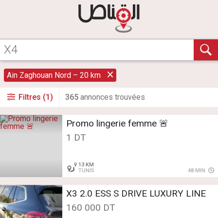
Ain Zaghouan Nord – 20 km
Filtres (1)
365
annonce
s
trouvée
s
Promo lingerie femme 🚨
1 DT
13 KM
TUNIS
48 MIN
X3 2.0 ESS S DRIVE LUXURY LINE
160 000 DT