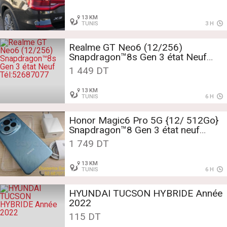
13 KM
TUNIS
3 H
Realme GT Neo6 (12/256)
Snapdragon™8s Gen 3 état Neuf
Tél:52687077
1 449 DT
13 KM
TUNIS
6 H
Honor Magic6 Pro 5G {12/ 512Go}
Snapdragon™8 Gen 3 état neuf
Tél:52687077📞☎️
1 749 DT
13 KM
TUNIS
6 H
HYUNDAI TUCSON HYBRIDE Année
2022
115 DT