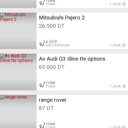
13 KM
TUNIS
1 JOUR
Mitsubishi Pajero 2
26 500 DT
À CÔTÉ
AIN ZAGHOUAN
1 JOUR
Av Audi Q3 Sline tte options
65 000 DT
13 KM
TUNIS
1 JOUR
range rover
87 DT
13 KM
TUNIS
1 JOUR