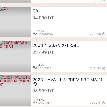
Q3
94 000 DT
3 KM
LA SOUKRA
2 JOURS
2004 NISSAN X-TRAIL
33 499 DT
4 KM
LA MARSA
2 JOURS
2023 HAVAL H6 PREMIERE MAIN
🤚
98 999 DT
4 KM
LA MARSA
2 JOURS