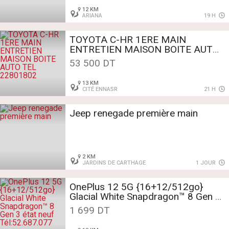
12 KM
ARIANA
19 H
TOYOTA C-HR 1ERE MAIN
ENTRETIEN MAISON BOITE AUTO
TEL 22801802
53 500 DT
13 KM
CITÉ ENNASR
21 H
Jeep renegade première main
2 KM
JARDINS DE CARTHAGE
1 JOUR
OnePlus 12 5G {16+12/512go}
Glacial White Snapdragon™ 8 Gen 3
état neuf
1 699 DT
Tél:52.687.077