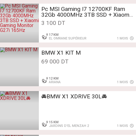
Pc MSI Gaming I7 12700KF Ram
32Gb 4000MHz 3TB SSD + Xiaomi
Gaming Monitor G27i 165Hz
3 100 DT
17 KM
EL OMRANE SUPÉRIEUR
1 MOIS
BMW X1 KIT M
69 000 DT
12 KM
ARIANA
1 MOIS
15 KM
JARDINS D'EL MENZAH 2
1 MOIS