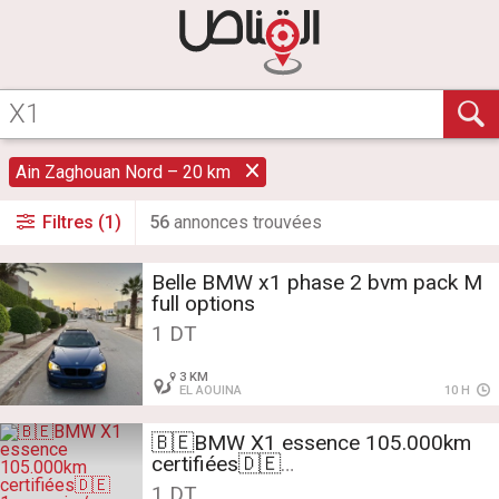
Ain Zaghouan Nord – 20 km
Filtres (1)
56
annonce
s
trouvée
s
Belle BMW x1 phase 2 bvm pack M
full options
1 DT
3 KM
EL AOUINA
10 H
🇧🇪BMW X1 essence 105.000km
certifiées🇩🇪
1 DT