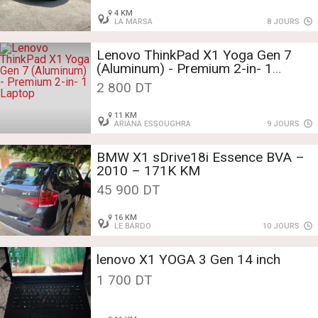
4 KM
LA MARSA
8 JOURS
Lenovo ThinkPad X1 Yoga Gen 7
(Aluminum) - Premium 2-in- 1
Laptop
2 800 DT
11 KM
ARIANA ESSOUGHRA
9 JOURS
BMW X1 sDrive18i Essence BVA –
2010 – 171K KM
45 900 DT
16 KM
LE BARDO
10 JOURS
lenovo X1 YOGA 3 Gen 14 inch
1 700 DT