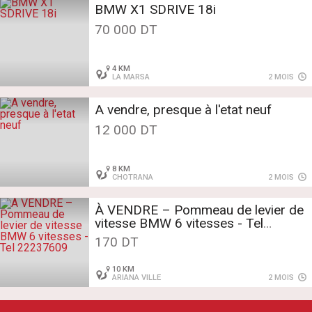
BMW X1 SDRIVE 18i
70 000 DT
4 KM
LA MARSA
2 MOIS
A vendre, presque à l'etat neuf
12 000 DT
8 KM
CHOTRANA
2 MOIS
À VENDRE – Pommeau de levier de
vitesse BMW 6 vitesses - Tel
22237609
170 DT
10 KM
ARIANA VILLE
2 MOIS