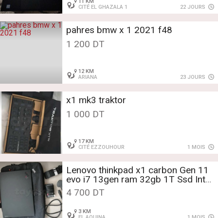
11 KM
CITÉ EL GHAZALA 1
22 JOURS
pahres bmw x 1 2021 f48
1 200 DT
12 KM
ARIANA
23 JOURS
x1 mk3 traktor
1 000 DT
17 KM
CITÉ EZZOUHOUR
1 MOIS
Lenovo thinkpad x1 carbon Gen 11
evo i7 13gen ram 32gb 1T Ssd Intel
Iris Xe Graphics cacheté importé
4 700 DT
3 KM
EL AOUINA
1 MOIS