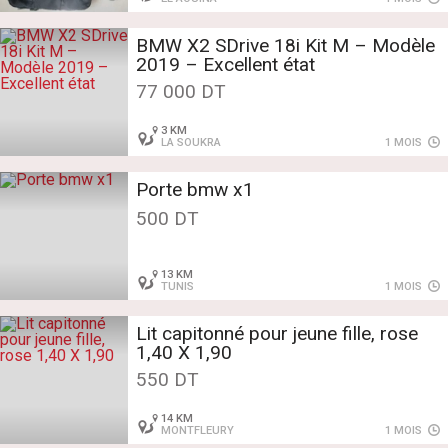
BMW X2 SDrive 18i Kit M – Modèle
2019 – Excellent état
77 000 DT
3 KM
LA SOUKRA
1 MOIS
Porte bmw x1
500 DT
13 KM
TUNIS
1 MOIS
Lit capitonné pour jeune fille, rose
1,40 X 1,90
550 DT
14 KM
MONTFLEURY
1 MOIS