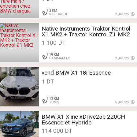
1ere main / entretien chez BMW
charguia
2 KM
SIDI DAOUD
2 JOURS
Native Instruments Traktor Kontrol
X1 MK2 + Traktor Kontrol Z1 MK2
1 100 DT
18 KM
HAMMAM LIF
2 JOURS
vend BMW X1 18i Essence
1 DT
13 KM
TUNIS
5 JOURS
BMW X1 Xline xDrive25e 220CH
Essence et Hybride
114 000 DT