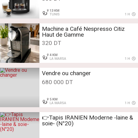
13 KM
TUNIS
1 H
Machine a Café Nespresso Citiz
Haut de Gamme
320 DT
4 KM
LA MARSA
1 H
Vendre ou changer
680 000 DT
5 KM
LA MARSA
1 H
👉Tapis IRANIEN Moderne -laine &
soie- (N°20)