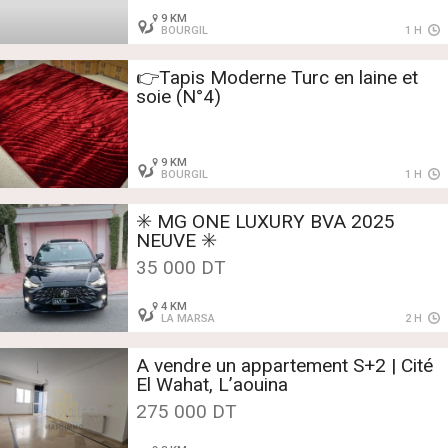
9 KM
BOURGIL
1 H
👉Tapis Moderne Turc en laine et
soie (N°4)
9 KM
BOURGIL
1 H
✳️ MG ONE LUXURY BVA 2025
NEUVE ✳️
35 000 DT
4 KM
LA MARSA
2 H
A vendre un appartement S+2 | Cité
El Wahat, L’aouina
275 000 DT