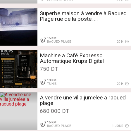
Superbe maison à vendre à Raoued
Plage rue de la poste.
2 chambres.
Air conditionné
15 KM
RAOUED PLAGE
20 H
Machine a Café Expresso
Automatique Krups Digital
750 DT
13 KM
TUNIS
20 H
A vendre une villa jumelee a raoued
plage
680 000 DT
15 KM
RAOUED PLAGE
1 JOUR