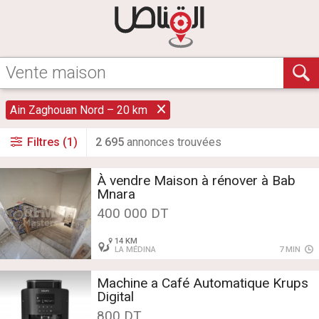
Ain Zaghouan Nord – 20 km
Filtres (1)
2 695
annonce
s
trouvée
s
À vendre Maison à rénover à Bab
Mnara
400 000 DT
14 KM
LA MÉDINA
7 MIN
Machine a Café Automatique Krups
Digital
800 DT