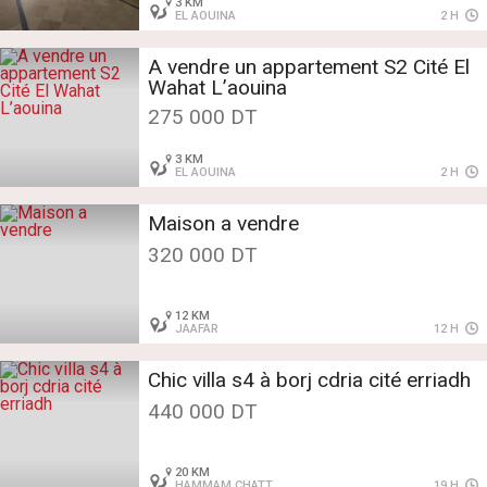
3 KM
EL AOUINA
2 H
A vendre un appartement S2 Cité El
Wahat L’aouina
275 000 DT
3 KM
EL AOUINA
2 H
Maison a vendre
320 000 DT
12 KM
JAAFAR
12 H
Chic villa s4 à borj cdria cité erriadh
440 000 DT
20 KM
HAMMAM CHATT
19 H