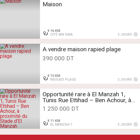
Maison
16 KM
CITÉ IBN SINA
2 JOURS
A vendre maison rapied plage
390 000 DT
15 KM
RAOUED PLAGE
2 JOURS
Opportunité rare à El Manzah 1,
Tunis Rue Ettihad – Ben Achour, à
proximité du Stade d’El Manzah
1 250 000 DT
11 KM
EL MENZAH 1
2 JOURS