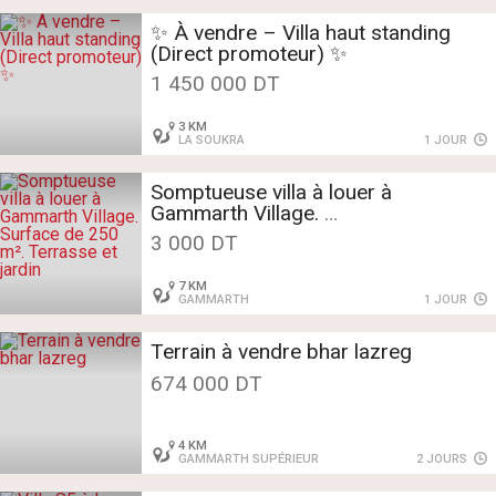
✨ À vendre – Villa haut standing
(Direct promoteur) ✨
1 450 000 DT
3 KM
LA SOUKRA
1 JOUR
Somptueuse villa à louer à
Gammarth Village.
Surface de 250 m².
3 000 DT
Terrasse et jardin
7 KM
GAMMARTH
1 JOUR
Terrain à vendre bhar lazreg
674 000 DT
4 KM
GAMMARTH SUPÉRIEUR
2 JOURS