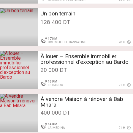
Un bon terrain
128 400 DT
17 KM
BOUMHEL EL BASSATINE
20 H
À louer – Ensemble immobilier
professionnel d’exception au Bardo
20 000 DT
16 KM
LE BARDO
21 H
À vendre Maison à rénover à Bab
Mnara
400 000 DT
14 KM
LA MÉDINA
21 H