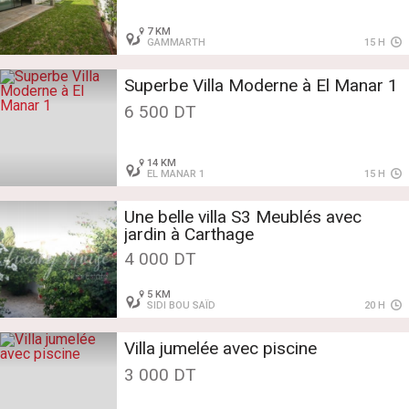
7 KM
GAMMARTH
15 H
Superbe Villa Moderne à El Manar 1
6 500 DT
14 KM
EL MANAR 1
15 H
Une belle villa S3 Meublés avec
jardin à Carthage
4 000 DT
5 KM
SIDI BOU SAÏD
20 H
Villa jumelée avec piscine
3 000 DT