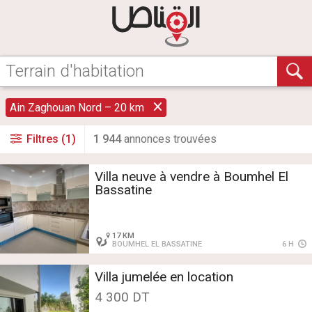
Ain Zaghouan Nord – 20 km
Filtres (1)
1 944
annonce
s
trouvée
s
Villa neuve à vendre à Boumhel El
Bassatine
17 KM
BOUMHEL EL BASSATINE
6 H
Villa jumelée en location
4 300 DT