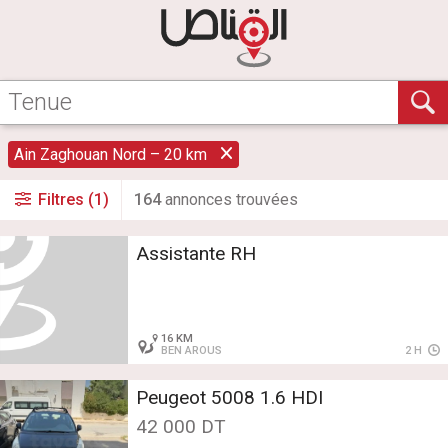
Ain Zaghouan Nord – 20 km
Filtres (1)
164
annonce
s
trouvée
s
Assistante RH
16 KM
BEN AROUS
2 H
Peugeot 5008 1.6 HDI
42 000 DT