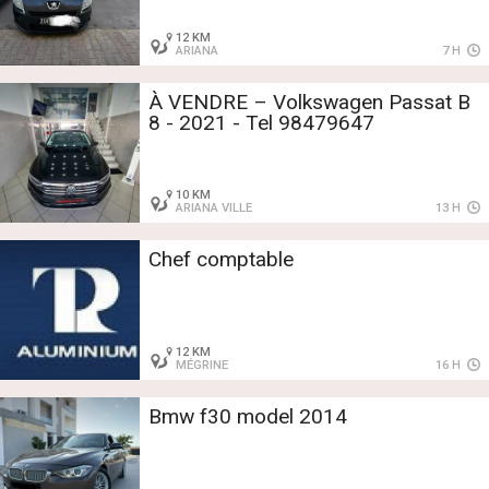
12 KM
ARIANA
7 H
À VENDRE – Volkswagen Passat B
8 - 2021 - Tel 98479647
10 KM
ARIANA VILLE
13 H
Chef comptable
12 KM
MÉGRINE
16 H
Bmw f30 model 2014