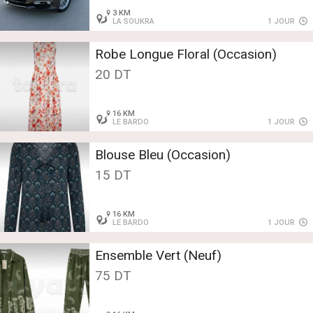
3 KM
LA SOUKRA
1 JOUR
Robe Longue Floral (Occasion)
20 DT
16 KM
LE BARDO
1 JOUR
Blouse Bleu (Occasion)
15 DT
16 KM
LE BARDO
1 JOUR
Ensemble Vert (Neuf)
75 DT