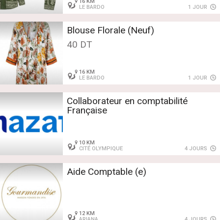
16 KM
LE BARDO
1 JOUR
Blouse Florale (Neuf)
40 DT
16 KM
LE BARDO
1 JOUR
Collaborateur en comptabilité
Française
10 KM
CITÉ OLYMPIQUE
4 JOURS
Aide Comptable (e)
12 KM
ARIANA
4 JOURS