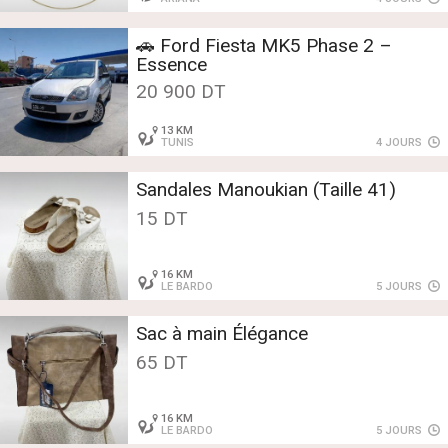
🚗 Ford Fiesta MK5 Phase 2 –
Essence
20 900 DT
13 KM
TUNIS
4 JOURS
Sandales Manoukian (Taille 41)
15 DT
16 KM
LE BARDO
5 JOURS
Sac à main Élégance
65 DT
16 KM
LE BARDO
5 JOURS