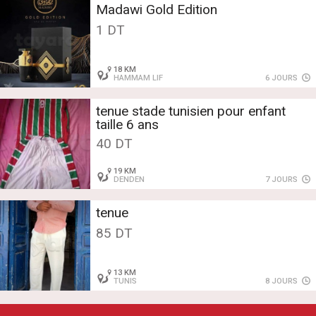
Madawi Gold Edition
1 DT
18 KM
HAMMAM LIF
6 JOURS
tenue stade tunisien pour enfant
taille 6 ans
40 DT
19 KM
DENDEN
7 JOURS
tenue
85 DT
13 KM
TUNIS
8 JOURS