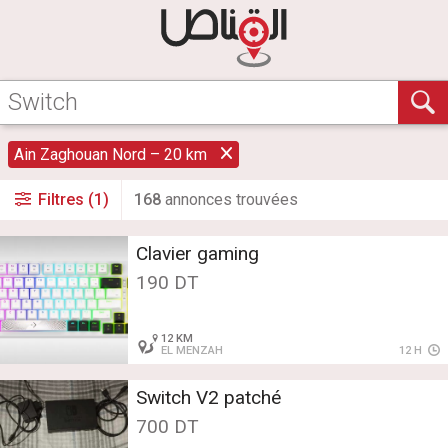
Ain Zaghouan Nord – 20 km
Filtres (1)
168
annonce
s
trouvée
s
Clavier gaming
190 DT
12 KM
EL MENZAH
12 H
Switch V2 patché
700 DT