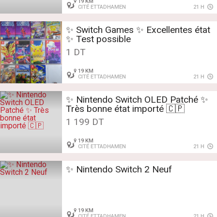
19 KM
CITÉ ETTADHAMEN
21 H
✨ ️Switch Games ✨️ Excellentes état
✨️ Test possible
1 DT
19 KM
CITÉ ETTADHAMEN
21 H
✨ Nintendo Switch OLED Patché ✨
Très bonne état importé 🇨🇵
1 199 DT
19 KM
CITÉ ETTADHAMEN
21 H
✨ Nintendo Switch 2 Neuf
19 KM
CITÉ ETTADHAMEN
21 H