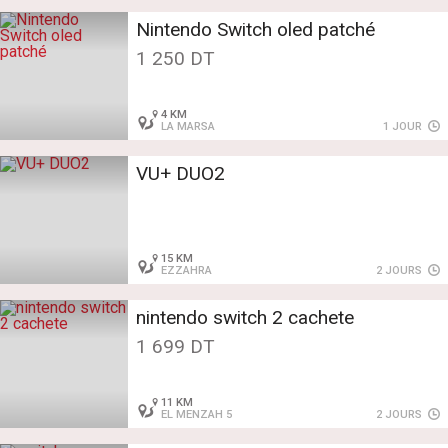
Nintendo Switch oled patché
1 250 DT
4 KM
LA MARSA
1 JOUR
VU+ DUO2
15 KM
EZZAHRA
2 JOURS
nintendo switch 2 cachete
1 699 DT
11 KM
EL MENZAH 5
2 JOURS