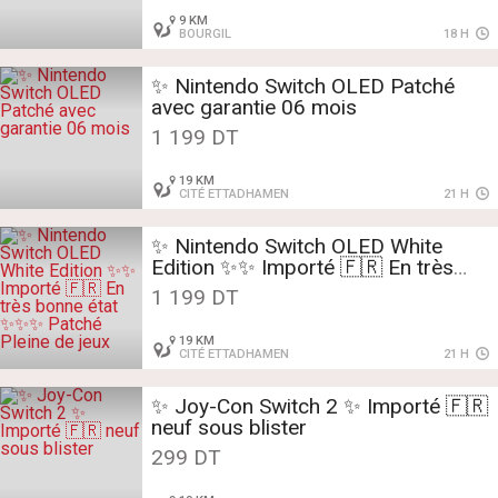
9 KM
BOURGIL
18 H
✨ Nintendo Switch OLED Patché
avec garantie 06 mois
1 199 DT
19 KM
CITÉ ETTADHAMEN
21 H
✨ Nintendo Switch OLED White
Edition ✨✨ Importé 🇫🇷 En très
bonne état ✨️✨️✨️ Patché Pleine de
1 199 DT
jeux
19 KM
CITÉ ETTADHAMEN
21 H
✨️ Joy-Con Switch 2 ✨ Importé 🇫🇷
neuf sous blister
299 DT