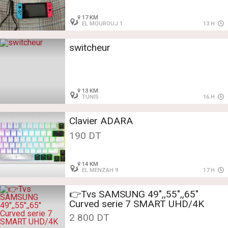
17 KM
EL MOUROUJ 1
13 H
switcheur
13 KM
TUNIS
16 H
Clavier ADARA
190 DT
14 KM
EL MENZAH 9
17 H
👉Tvs SAMSUNG 49",,55",,65"
Curved serie 7 SMART UHD/4K
2 800 DT