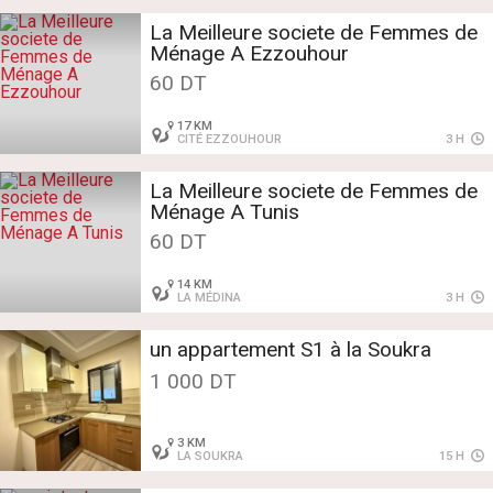
La Meilleure societe de Femmes de
Ménage A Ezzouhour
60 DT
17 KM
CITÉ EZZOUHOUR
3 H
La Meilleure societe de Femmes de
Ménage A Tunis
60 DT
14 KM
LA MÉDINA
3 H
un appartement S1 à la Soukra
1 000 DT
3 KM
LA SOUKRA
15 H