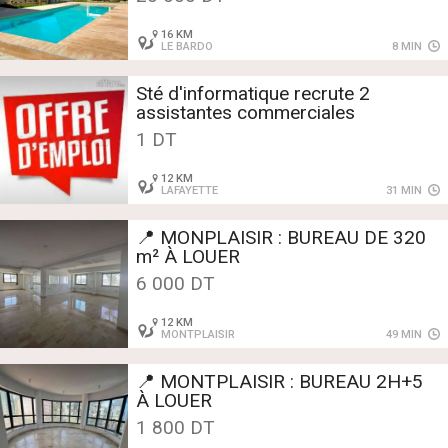
16 KM
LE BARDO
8 MIN
Sté d'informatique recrute 2
assistantes commerciales
1 DT
12 KM
LAFAYETTE
31 MIN
📍 MONPLAISIR : BUREAU DE 320
m² À LOUER
6 000 DT
12 KM
MONTPLAISIR
49 MIN
📍 MONTPLAISIR : BUREAU 2H+5
À LOUER
1 800 DT