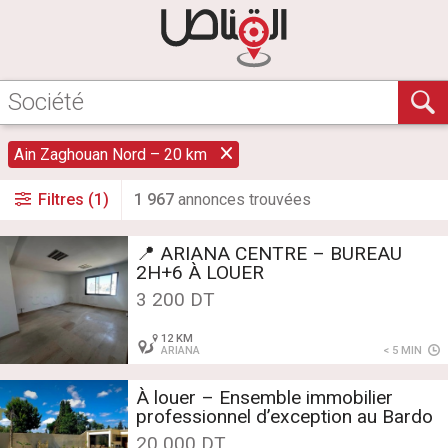
Ain Zaghouan Nord – 20 km
Filtres (1)
1 967
annonce
s
trouvée
s
📍 ARIANA CENTRE – BUREAU
2H+6 À LOUER
3 200 DT
12 KM
ARIANA
< 5 MIN
À louer – Ensemble immobilier
professionnel d’exception au Bardo
20 000 DT