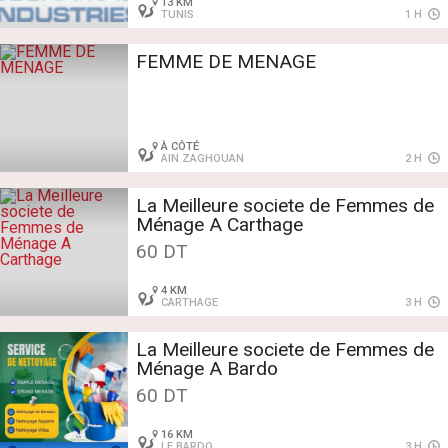
13 KM
TUNIS
1 H
FEMME DE MENAGE
À CÔTÉ
AIN ZAGHOUAN
2 H
La Meilleure societe de Femmes de
Ménage A Carthage
60 DT
4 KM
CARTHAGE
3 H
La Meilleure societe de Femmes de
Ménage A Bardo
60 DT
16 KM
LE BARDO
3 H