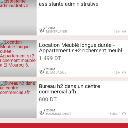
assistante administrative
12 KM
MONTPLAISIR
16 H
Location Meublé longue durée -
Appartement s+2 richement meublé
à El Mourouj 6.
1 499 DT
20 KM
EL MOUROUJ
19 H
Bureau h2 dans un centre
commercial afh
800 DT
20 KM
HAMMAM CHATT
1 JOUR