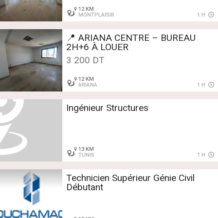
12 KM
MONTPLAISIR
1 H
📍 ARIANA CENTRE – BUREAU
2H+6 À LOUER
3 200 DT
12 KM
ARIANA
1 H
Ingénieur Structures
13 KM
TUNIS
1 H
Technicien Supérieur Génie Civil
Débutant